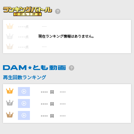
けものになりたい！
超学生
----
----
1
[生音]ツキミソウ
点
Novelbright
----
----
2
点
----
----
3
点
プラトニック・プラネット(Ultimate Juice Ve
r.)
Juice=Juice
再生回数ランキング
TEST ME
ちゃんみな
----
1
----
回
もっと見る
----
2
----
回
----
3
----
回
DAMの新曲・ランキングなど
カラオケ最新情報をチェック！