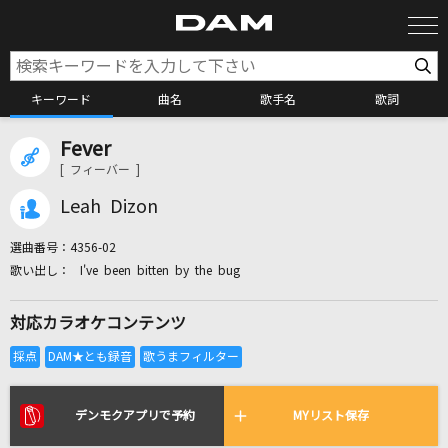
キーワード
曲名
歌手名
歌詞
Fever
カラオケ検索
[ フィーバー ]
Leah Dizon
カラオケ店舗検索
選曲番号：
4356-02
I've been bitten by the bug
カラオケリクエスト
対応カラオケコンテンツ
全国りれき
リアルタイムで歌われている曲の一覧
デンモクアプリで予約
MYリスト保存