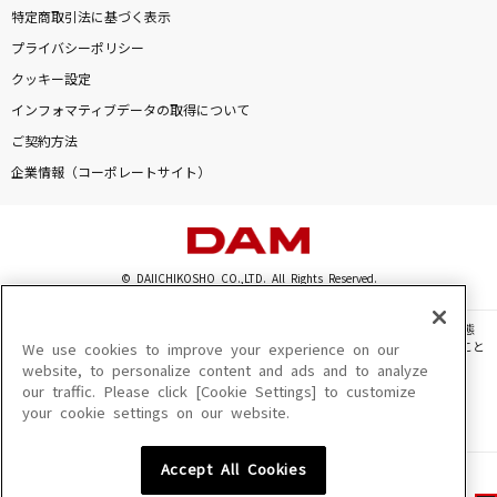
特定商取引法に基づく表示
プライバシーポリシー
クッキー設定
インフォマティブデータの取得について
ご契約方法
企業情報（コーポレートサイト）
© DAIICHIKOSHO CO.,LTD. All Rights Reserved.
このサイトに掲載されている一切の文章・画像・写真・動画・音声等を、手段や形態
を問わず、著作権法の定める範囲を超えて無断で複製、転載、ファイル化などすること
We use cookies to improve your experience on our
を禁じます。
website, to personalize content and ads and to analyze
our traffic. Please click [Cookie Settings] to customize
楽曲及びコンテンツは、機種によりご利用いただけない場合があります。
your cookie settings on our website.
楽曲及びコンテンツの配信日、配信内容が変更になる場合があります。
楽曲によりMYリスト保存ができない場合があります。
Accept All Cookies
JASRAC許諾番号
6602250213Y31015 6602250112Y38026 6602250240Y31015