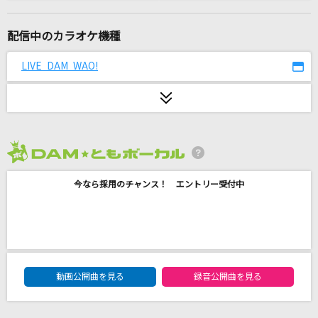
シェリー
尾崎豊
配信中のカラオケ機種
iLiFE!メドレー
LIVE DAM WAO!
iLiFE!メドレー
Glass
河村隆一
2026年8月度
BPM feat. KREVA
今なら採用のチャンス！ エントリー受付中
Kvi Baba
[生音]北ウイング
中森明菜
DAM★ともボーカルエントリーランキング
小さな恋のうた
動画公開曲を見る
録音公開曲を見る
MONGOL800