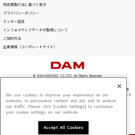
特定商取引法に基づく表示
プライバシーポリシー
クッキー設定
インフォマティブデータの取得について
ご契約方法
企業情報（コーポレートサイト）
© DAIICHIKOSHO CO.,LTD. All Rights Reserved.
このサイトに掲載されている一切の文章・画像・写真・動画・音声等を、手段や形態
を問わず、著作権法の定める範囲を超えて無断で複製、転載、ファイル化などすること
We use cookies to improve your experience on our
を禁じます。
website, to personalize content and ads and to analyze
our traffic. Please click [Cookie Settings] to customize
楽曲及びコンテンツは、機種によりご利用いただけない場合があります。
your cookie settings on our website.
楽曲及びコンテンツの配信日、配信内容が変更になる場合があります。
楽曲によりMYリスト保存ができない場合があります。
Accept All Cookies
JASRAC許諾番号
6602250213Y31015 6602250112Y38026 6602250240Y31015