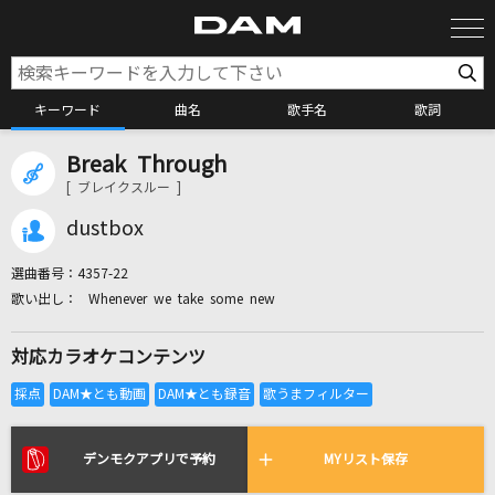
キーワード
曲名
歌手名
歌詞
Break Through
カラオケ検索
[ ブレイクスルー ]
dustbox
カラオケ店舗検索
選曲番号：
4357-22
Whenever we take some new
カラオケリクエスト
対応カラオケコンテンツ
全国りれき
リアルタイムで歌われている曲の一覧
デンモクアプリで予約
MYリスト保存