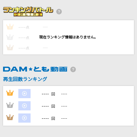
I LOVE YOU
クリス・ハート
----
----
1
God knows...
点
涼宮ハルヒ(CV.平野綾)
----
----
2
点
----
----
3
点
Feeling Fine
L'Arc-en-Ciel
どんなときも。
再生回数ランキング
槇原敬之(Makihara)
----
1
----
回
もっと見る
----
2
----
回
DAMの新曲・ランキングなど
----
3
----
回
カラオケ最新情報をチェック！