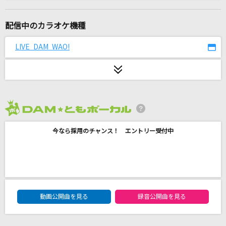
慟哭
工藤静香
配信中のカラオケ機種
State of mind
LIVE DAM WAO!
倉木麻衣
ごめんね
AYANE
2026年8月度
君の代わり
今なら採用のチャンス！ エントリー受付中
back number
ライラック
Mrs. GREEN APPLE
DAM★ともボーカルエントリーランキング
[生音]東京
動画公開曲を見る
録音公開曲を見る
B'z