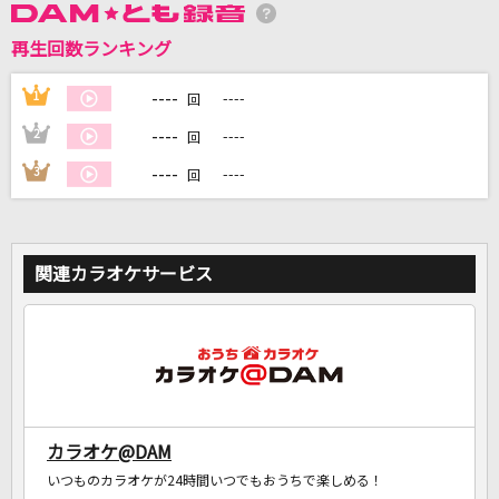
再生回数ランキング
DAMに会員登録・ログインして
カラオケをもっと楽しもう！
----
1
----
回
----
2
----
回
----
3
----
回
自宅でカラオケ歌い放題！
家族や友達と一緒に！練習にも！
関連カラオケサービス
カラオケ@DAM
いつものカラオケが24時間いつでもおうちで楽しめる！