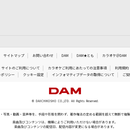
サイトマップ
お問い合わせ
DAM
DAM★とも
カラオケ＠DAM
サイトのご利用について
カラオケご利用にあたっての注意事項
利用規約
ーポリシー
クッキー設定
インフォマティブデータの取得について
ご契
© DAIICHIKOSHO CO.,LTD. All Rights Reserved.
・写真・動画・音声等を、手段や形態を問わず、著作権法の定める範囲を超えて無断で複
楽曲及びコンテンツは、機種によりご利用いただけない場合があります。
楽曲及びコンテンツの配信日、配信内容が変更になる場合があります。