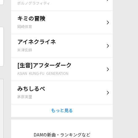
ポルノグラフィティ
キミの冒険
岡崎体育
アイネクライネ
米津玄師
[生音]アフターダーク
ASIAN KUNG-FU GENERATION
みちしるべ
茅原実里
もっと見る
DAMの新曲・ランキングなど