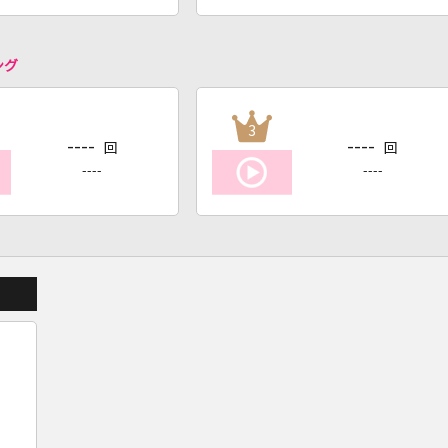
ング
3
----
----
回
回
----
----