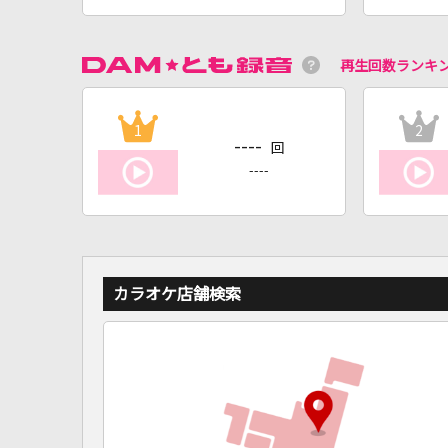
再生回数ランキ
1
2
----
回
----
カラオケ店舗検索