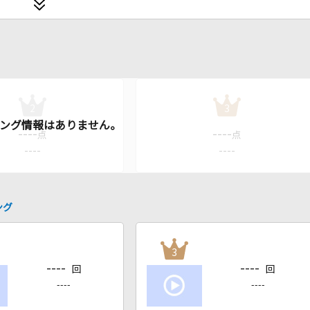
2
3
----
----
点
点
----
----
ング
3
----
----
回
回
----
----