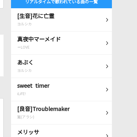
リアルタイムで歌われている曲の一覧
[生音]花に亡霊
ヨルシカ
真夜中マーメイド
＝LOVE
あぶく
ヨルシカ
sweet timer
iLiFE!
[良音]Troublemaker
嵐(アラシ)
メリッサ