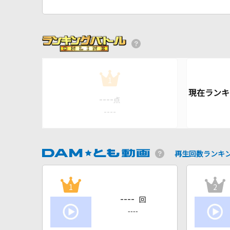
1
----
点
----
再生回数ランキ
1
2
----
回
----