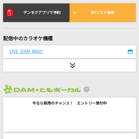
ウエディング
音田雅則
デンモクアプリで予約
MYリスト保存
ワールドイズマイン CPK! Remix (かぐや&月見
ヤチヨ ver.)
配信中のカラオケ機種
かぐや(cv.夏吉ゆうこ)、月見ヤチヨ(cv.早見沙織)
LIVE DAM WAO!
ここに
SUPER EIGHT
嘘つき
13.3g
2026年8月度
残酷な天使のテーゼ
今なら採用のチャンス！ エントリー受付中
高橋洋子
First Love
宇多田ヒカル