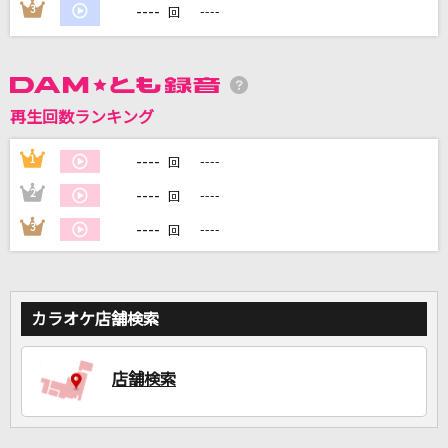
----
3
----
回
DAMに会員登録・ログインして
再生回数ランキング
カラオケをもっと楽しもう！
----
1
----
回
----
2
----
回
自宅でカラオケ歌い放題！
----
3
----
回
家族や友達と一緒に！練習にも！
カラオケ店舗検索
店舗検索