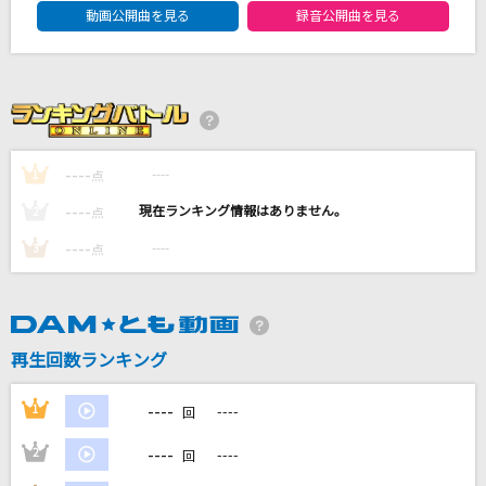
DAM★ともボーカルエントリーランキング
動画公開曲を見る
録音公開曲を見る
[生音]夢をかなえてドラえもん(ドラえもんアニ
メバージョン)
mao
奏(かなで)
----
スキマスイッチ
----
1
点
----
----
2
点
[名演]冬のうた 「名演ピアノ 美野 春樹」
----
----
3
点
Kiroro
輝け
ファンキー加藤
再生回数ランキング
もっと見る
----
1
----
回
DAMの新曲・ランキングなど
----
2
----
回
カラオケ最新情報をチェック！