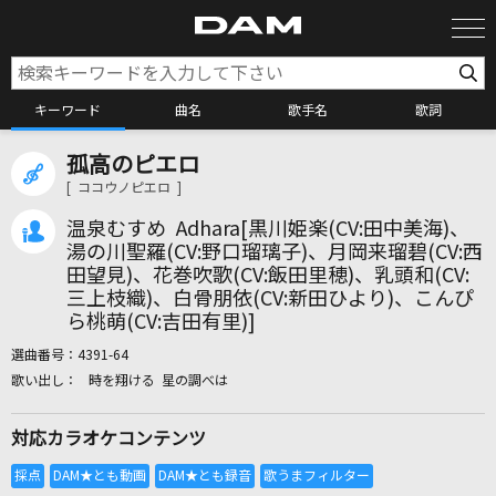
キーワード
曲名
歌手名
歌詞
孤高のピエロ
カラオケ検索
[ ココウノピエロ ]
温泉むすめ Adhara[黒川姫楽(CV:田中美海)、
カラオケ店舗検索
湯の川聖羅(CV:野口瑠璃子)、月岡来瑠碧(CV:西
田望見)、花巻吹歌(CV:飯田里穂)、乳頭和(CV:
三上枝織)、白骨朋依(CV:新田ひより)、こんぴ
カラオケリクエスト
ら桃萌(CV:吉田有里)]
選曲番号：
4391-64
時を翔ける 星の調べは
全国りれき
対応カラオケコンテンツ
リアルタイムで歌われている曲の一覧