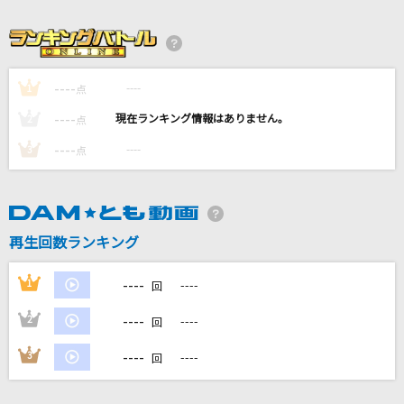
ray 超かぐや姫！Version
かぐや(cv.夏吉ゆうこ)、月見ヤチヨ(cv.早見沙織)
旅路
----
----
1
点
藤井 風
----
----
2
点
----
[生音]君に届け
----
3
点
flumpool
クリスマスイブニング
再生回数ランキング
Little Glee Monster
もっと見る
----
1
----
回
----
2
----
回
DAMの新曲・ランキングなど
カラオケ最新情報をチェック！
----
3
----
回