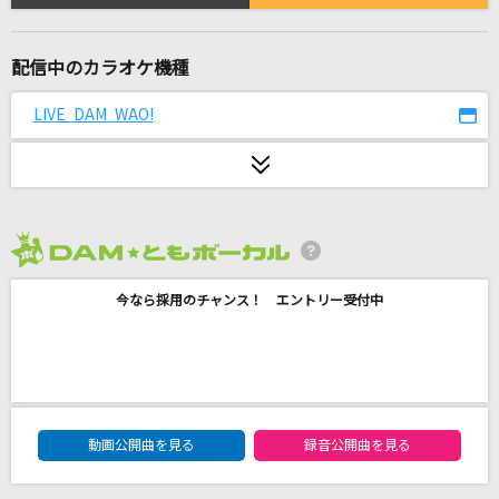
Flower Ring
ルールーシー=ルー(CV.下地紫野)&ティア(CV.洲崎綾)
配信中のカラオケ機種
白日
LIVE DAM WAO!
King Gnu
[生音]桜木町
ゆず
今では…今なら…今も…
2026年8月度
B'z
今なら採用のチャンス！ エントリー受付中
Stellar Stellar
星街すいせい
朝を呑む
DAM★ともボーカルエントリーランキング
動画公開曲を見る
録音公開曲を見る
バルーン