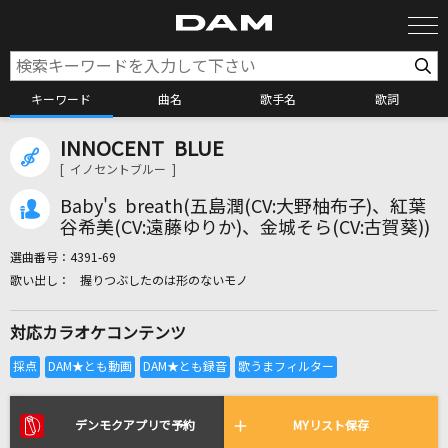
キーワード
曲名
歌手名
歌詞
INNOCENT BLUE
カラオケ検索
[ イノセントブルー ]
Baby's breath(五島潤(CV:大野柚布子)、紅葉
カラオケ店舗検索
谷希美(CV:遠藤ゆりか)、金城そら(CV:古賀葵))
選曲番号：
4391-69
握りつぶしたのは形のないモノ
カラオケリクエスト
対応カラオケコンテンツ
全国りれき
リアルタイムで歌われている曲の一覧
デンモクアプリで予約
MYリスト保存