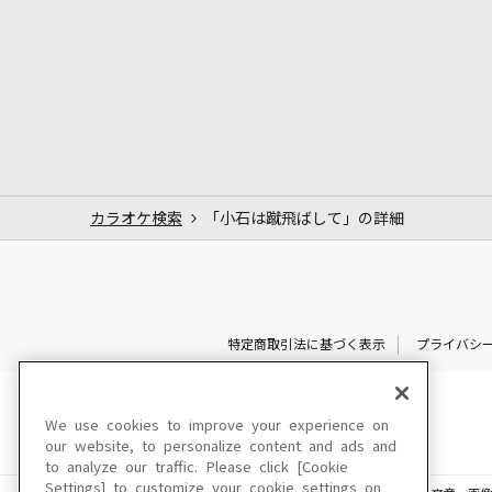
カラオケ検索
「小石は蹴飛ばして」の詳細
特定商取引法に基づく表示
プライバシ
We use cookies to improve your experience on
our website, to personalize content and ads and
to analyze our traffic. Please click [Cookie
Settings] to customize your cookie settings on