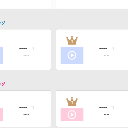
ング
3
----
----
回
回
----
----
ング
3
----
----
回
回
----
----