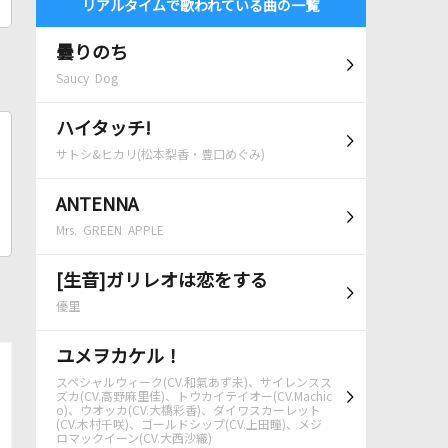
リアルタイムで歌われている曲の一覧
曇りのち
Saucy Dog
ハイタッチ!
サトシ&ヒカリ(松本梨香・豊口めぐみ)
ANTENNA
Mrs. GREEN APPLE
[生音]ガリレオは恋をする
優里
ユメヲカケル！
スペシャルウィーク(CV.和氣あず未)、サイレンスス
ズカ(CV.高野麻里佳)、トウカイテイオー(CV.Machic
o)、ウオッカ(CV.大橋彩香)、ダイワスカーレット
(CV.木村千咲)、ゴールドシップ(CV.上田瞳)、メジ
ロマックイーン(CV.大西沙織)