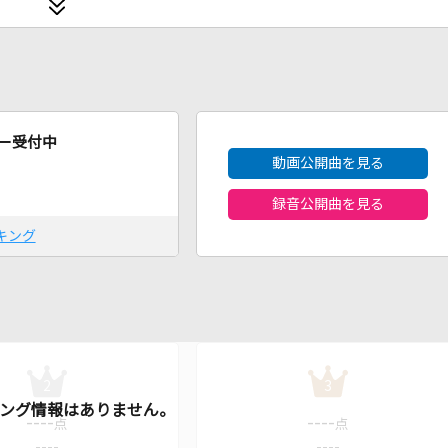
2026年8月度
ー受付中
動画公開曲を見る
録音公開曲を見る
キング
2
3
----
----
点
点
----
----