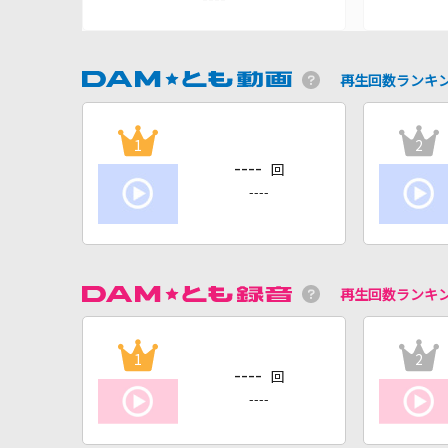
再生回数ランキ
1
2
----
回
----
再生回数ランキ
1
2
----
回
----