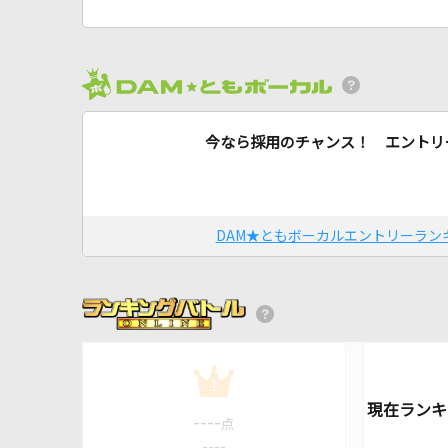
今なら採用のチャンス！ エントリ
DAM★ともボーカルエントリーラン
1
----
点
----