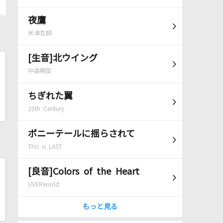
夜鷹
米津玄師
[生音]北ウイング
中森明菜
ちぎれた翼
20th Century
ポニーテールに揺らされて
This is LAST
[良音]Colors of the Heart
UVERworld
もっと見る