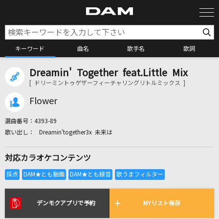
キーワード
曲名
歌手名
歌詞
Dreamin' Together feat.Little Mix
カラオケ検索
[ ドリーミントゥゲザーフィーチャリングリトルミックス ]
Flower
カラオケ店舗検索
選曲番号：
4393-89
Dreamin'together3x 未来は
カラオケリクエスト
対応カラオケコンテンツ
全国りれき
リアルタイムで歌われている曲の一覧
デンモクアプリで予約
MYリスト保存