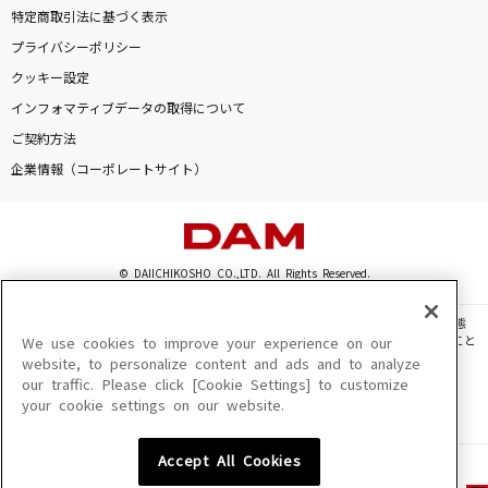
特定商取引法に基づく表示
プライバシーポリシー
クッキー設定
インフォマティブデータの取得について
ご契約方法
企業情報（コーポレートサイト）
© DAIICHIKOSHO CO.,LTD. All Rights Reserved.
このサイトに掲載されている一切の文章・画像・写真・動画・音声等を、手段や形態
を問わず、著作権法の定める範囲を超えて無断で複製、転載、ファイル化などすること
We use cookies to improve your experience on our
を禁じます。
website, to personalize content and ads and to analyze
our traffic. Please click [Cookie Settings] to customize
楽曲及びコンテンツは、機種によりご利用いただけない場合があります。
your cookie settings on our website.
楽曲及びコンテンツの配信日、配信内容が変更になる場合があります。
楽曲によりMYリスト保存ができない場合があります。
Accept All Cookies
JASRAC許諾番号
6602250213Y31015 6602250112Y38026 6602250240Y31015