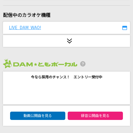
[生音]夢をかなえてドラえもん(ドラえもんアニ
メバージョン)
配信中のカラオケ機種
mao
LIVE DAM WAO!
爆裂愛してる
M!LK
[生音]Survivor
BLUE ENCOUNT
2026年8月度
ラピスラズリ
今なら採用のチャンス！ エントリー受付中
藍井エイル
[生音]オールドファッション
back number
DAM★ともボーカルエントリーランキング
動画公開曲を見る
録音公開曲を見る
Brand New
Mrs. GREEN APPLE