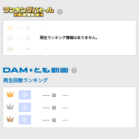
[生音]One more time,One more chance
山崎まさよし
----
----
1
点
ANOTHER WORLD
----
----
2
点
GACKT(Gackt)
----
----
3
点
友達、以上
TETORA
再生回数ランキング
容姿端麗な嘘
THE ORAL CIGARETTES
----
1
----
回
もっと見る
----
2
----
回
----
3
----
回
DAMの新曲・ランキングなど
カラオケ最新情報をチェック！