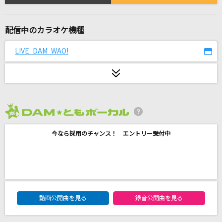
ロストワードクロニカル
いとうかなこ
配信中のカラオケ機種
IRIS OUT(ビデオクリップバージョン)
LIVE DAM WAO!
米津玄師
雪の華
徳永英明
なごり雨
2026年8月度
夏木綾子
今なら採用のチャンス！ エントリー受付中
[生音]いばら
Ado
[生音]晴る
DAM★ともボーカルエントリーランキング
動画公開曲を見る
録音公開曲を見る
ヨルシカ