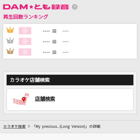
再生回数ランキング
DAMに会員登録・ログインして
カラオケをもっと楽しもう！
----
1
----
回
----
2
----
回
----
3
----
回
自宅でカラオケ歌い放題！
家族や友達と一緒に！練習にも！
カラオケ店舗検索
店舗検索
カラオケ検索
「My precious...(Long Version)」の詳細