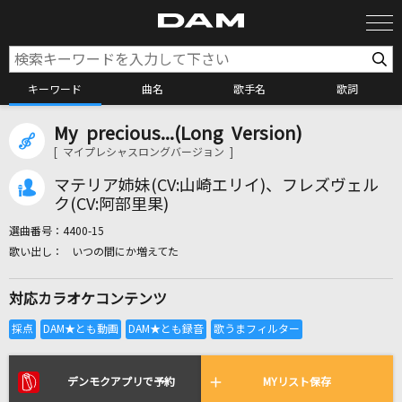
キーワード
曲名
歌手名
歌詞
My precious...(Long Version)
カラオケ検索
[ マイプレシャスロングバージョン ]
マテリア姉妹(CV:山崎エリイ)、フレズヴェル
カラオケ店舗検索
ク(CV:阿部里果)
選曲番号：
4400-15
いつの間にか増えてた
カラオケリクエスト
対応カラオケコンテンツ
全国りれき
リアルタイムで歌われている曲の一覧
デンモクアプリで予約
MYリスト保存