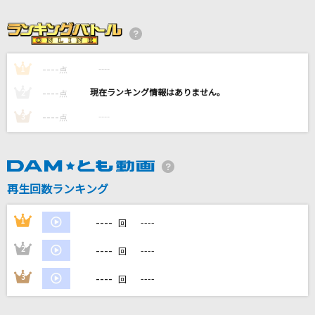
月を見ていた(ビデオクリップバージョン)
米津玄師
[生音]ロックンロール・ウィドウ
----
----
1
点
山口百恵
----
----
2
点
----
夢をあきらめないで
----
3
点
岡村孝子
[生音]ジュリア
再生回数ランキング
河村隆一
もっと見る
----
1
----
回
----
2
----
回
DAMの新曲・ランキングなど
カラオケ最新情報をチェック！
----
3
----
回