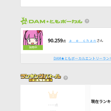
90.259
ａ＿ｅ＿ｃｈａｎ
さん
点
DAM★ともボーカルエントリーラン
1
----
点
----