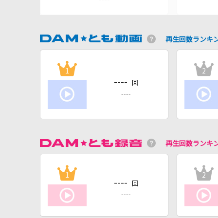
再生回数ランキ
1
2
----
回
----
再生回数ランキ
1
2
----
回
----