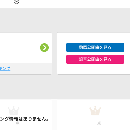
2026年8月度
動画公開曲を見る
録音公開曲を見る
キング
2
3
----
----
点
点
----
----