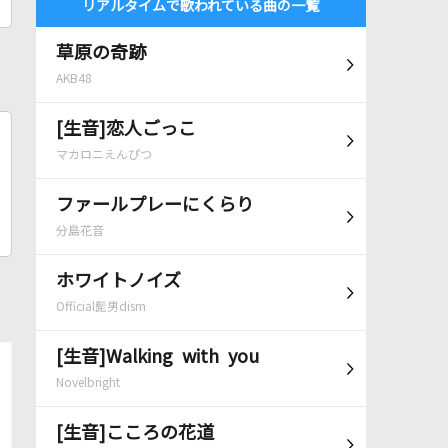
リアルタイムで歌われている曲の一覧
草原の奇跡
AKB48
[生音]恋人ごっこ
マカロニえんぴつ
ファールプレーにくらり
分島花音
ホワイトノイズ
Official髭男dism
[生音]Walking with you
Novelbright
[生音]こころの花道