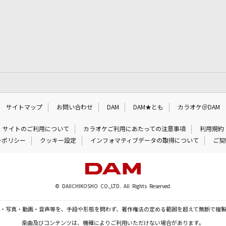
サイトマップ
お問い合わせ
DAM
DAM★とも
カラオケ＠DAM
サイトのご利用について
カラオケご利用にあたっての注意事項
利用規約
ーポリシー
クッキー設定
インフォマティブデータの取得について
ご契
© DAIICHIKOSHO CO.,LTD. All Rights Reserved.
・写真・動画・音声等を、手段や形態を問わず、著作権法の定める範囲を超えて無断で複
楽曲及びコンテンツは、機種によりご利用いただけない場合があります。