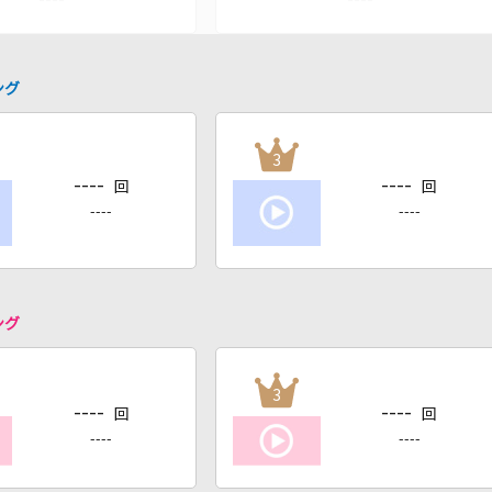
ング
3
----
----
回
回
----
----
ング
3
----
----
回
回
----
----