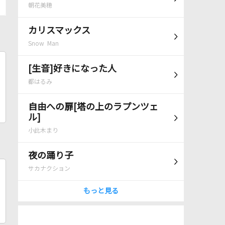
朝花美穂
カリスマックス
Snow Man
[生音]好きになった人
都はるみ
自由への扉[塔の上のラプンツェ
ル]
小此木まり
夜の踊り子
サカナクション
もっと見る