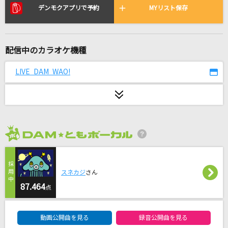
[生音]ステキな恋の忘れ方
デンモクアプリで予約
MYリスト保存
薬師丸ひろ子
ブリキノダンス
配信中のカラオケ機種
日向電工
LIVE DAM WAO!
[生音]シンデレラボーイ
Saucy Dog
しわあわせ
Vaundy
2026年8月度
プラトー
サカナクション
スネカジ
さん
87.464
点
ネオメロドラマティック
DAM★ともボーカルエントリーランキング
ポルノグラフィティ
動画公開曲を見る
録音公開曲を見る