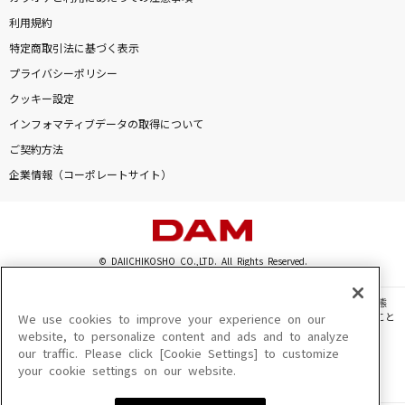
利用規約
特定商取引法に基づく表示
プライバシーポリシー
クッキー設定
インフォマティブデータの取得について
ご契約方法
企業情報（コーポレートサイト）
© DAIICHIKOSHO CO.,LTD. All Rights Reserved.
このサイトに掲載されている一切の文章・画像・写真・動画・音声等を、手段や形態
を問わず、著作権法の定める範囲を超えて無断で複製、転載、ファイル化などすること
We use cookies to improve your experience on our
を禁じます。
website, to personalize content and ads and to analyze
our traffic. Please click [Cookie Settings] to customize
楽曲及びコンテンツは、機種によりご利用いただけない場合があります。
your cookie settings on our website.
楽曲及びコンテンツの配信日、配信内容が変更になる場合があります。
楽曲によりMYリスト保存ができない場合があります。