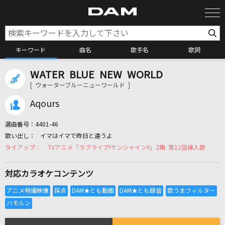
キーワード
曲名
歌手名
歌詞
WATER BLUE NEW WORLD
カラオケ検索
[ ウォーターブルーニューワールド ]
Aqours
カラオケ店舗検索
選曲番号：
4401-46
イマはイマで昨日と違うよ
カラオケリクエスト
TVアニメ「ラブライブ!サンシャイン!!」2期 第12話挿入歌
対応カラオケコンテンツ
全国りれき
リアルタイムで歌われている曲の一覧