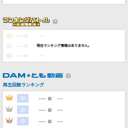
[生音]アイノカタチ feat.HIDE(GReeeeN)
Misia
[生音]忘れてやらない
結束バンド
----
----
1
点
----
----
2
点
[生音]Silly(4th ワンマンTour～20 twenty～)
----
----
家入レオ
3
点
[生音]遠い恋のリフレイン
T-BOLAN
再生回数ランキング
もっと見る
----
1
----
回
DAMの新曲・ランキングなど
----
2
----
回
カラオケ最新情報をチェック！
----
3
----
回