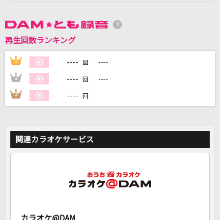
DAMに会員登録・ログインして
カラオケをもっと楽しもう！
再生回数ランキング
----
1
----
回
----
2
----
回
自宅でカラオケ歌い放題！
----
3
----
回
家族や友達と一緒に！練習にも！
関連カラオケサービス
カラオケ@DAM