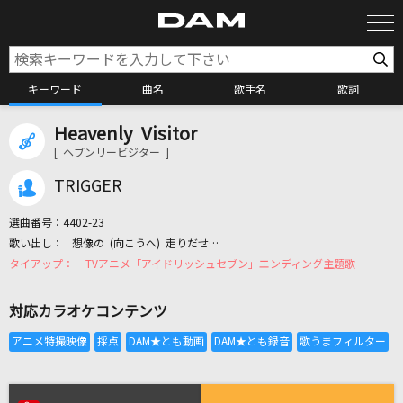
キーワード
曲名
歌手名
歌詞
Heavenly Visitor
カラオケ検索
[ ヘブンリービジター ]
TRIGGER
カラオケ店舗検索
選曲番号：
4402-23
想像の (向こうへ) 走りだせ…
カラオケリクエスト
TVアニメ「アイドリッシュセブン」エンディング主題歌
対応カラオケコンテンツ
全国りれき
リアルタイムで歌われている曲の一覧