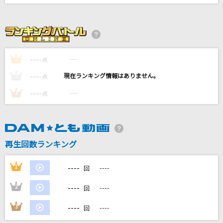
夜明けの街でサヨナラを
indigo la End
瞳をとじて
----
平井堅
----
1
点
----
----
2
点
Believe
----
----
3
点
玉置成実
STAND UP TO THE VICTORY～トゥ・ザ・ヴィ
クトリー～
再生回数ランキング
川添智久
もっと見る
----
1
----
回
----
2
----
回
DAMの新曲・ランキングなど
カラオケ最新情報をチェック！
----
3
----
回