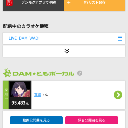
Look up to the sky
デンモクアプリで予約
MYリスト保存
緋田美琴(CV.山根綺)
残酷な天使のテーゼ
配信中のカラオケ機種
高橋洋子
LIVE DAM WAO!
愛は勝つ
KAN
メランコリーキッチン
米津玄師
2026年8月度
BLUE BIRD
那緒
さん
浜崎あゆみ
95.483
点
Only Human(ビデオクリップバージョン)
DAM★ともボーカルエントリーランキング
K
動画公開曲を見る
録音公開曲を見る