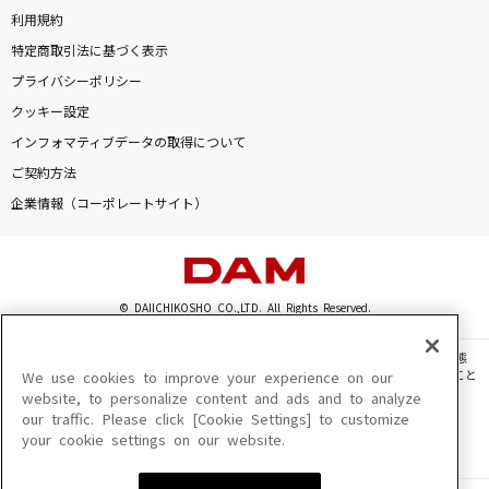
利用規約
特定商取引法に基づく表示
プライバシーポリシー
クッキー設定
インフォマティブデータの取得について
ご契約方法
企業情報（コーポレートサイト）
© DAIICHIKOSHO CO.,LTD. All Rights Reserved.
このサイトに掲載されている一切の文章・画像・写真・動画・音声等を、手段や形態
を問わず、著作権法の定める範囲を超えて無断で複製、転載、ファイル化などすること
We use cookies to improve your experience on our
を禁じます。
website, to personalize content and ads and to analyze
our traffic. Please click [Cookie Settings] to customize
楽曲及びコンテンツは、機種によりご利用いただけない場合があります。
your cookie settings on our website.
楽曲及びコンテンツの配信日、配信内容が変更になる場合があります。
楽曲によりMYリスト保存ができない場合があります。