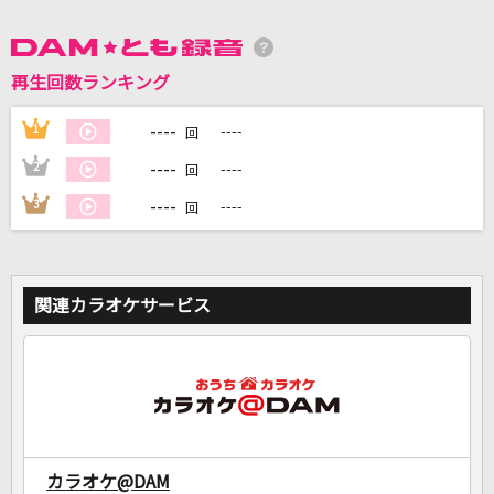
再生回数ランキング
DAMに会員登録・ログインして
カラオケをもっと楽しもう！
----
1
----
回
----
2
----
回
----
3
----
回
自宅でカラオケ歌い放題！
家族や友達と一緒に！練習にも！
関連カラオケサービス
カラオケ@DAM