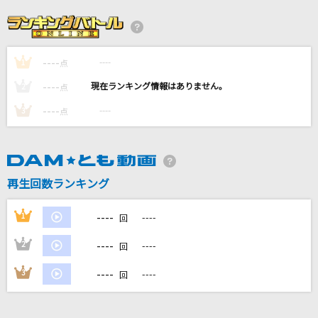
[生音]くちびるNetwork
岡田有希子
----
----
1
メランコリーキッチン
点
米津玄師
----
----
2
点
----
----
3
点
快晴
Orangestar
ウタカタララバイ
再生回数ランキング
Ado
----
1
----
回
もっと見る
----
2
----
回
DAMの新曲・ランキングなど
----
3
----
回
カラオケ最新情報をチェック！