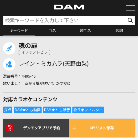
キーワード
曲名
歌手名
歌詞
魂の扉
カラオケ検索
[ イノチノトビラ ]
レイン・ミカムラ(天野由梨)
カラオケ店舗検索
選曲番号：
4405-45
空から風が吹いて かすかに
カラオケリクエスト
対応カラオケコンテンツ
全国りれき
リアルタイムで歌われている曲の一覧
デンモクアプリで予約
MYリスト保存