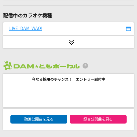
飛燕
米津玄師
配信中のカラオケ機種
ドレミファだいじょーぶ
LIVE DAM WAO!
B.B.クィーンズ(B.B.QUEENS)
Dream Believers
蓮ノ空女学院スクールアイドルクラブ
2026年8月度
ファンファーレ!
今なら採用のチャンス！ エントリー受付中
Hey! Say! JUMP
Blue Velvet
工藤静香
DAM★ともボーカルエントリーランキング
W/X/Y
動画公開曲を見る
録音公開曲を見る
Tani Yuuki