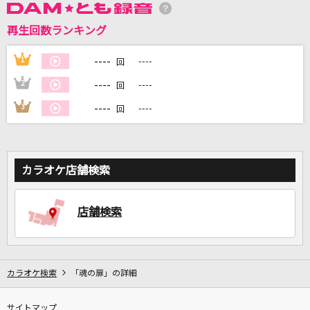
再生回数ランキング
DAMに会員登録・ログインして
カラオケをもっと楽しもう！
----
1
----
回
----
2
----
回
----
3
----
回
自宅でカラオケ歌い放題！
家族や友達と一緒に！練習にも！
カラオケ店舗検索
店舗検索
カラオケ検索
「魂の扉」の詳細
サイトマップ