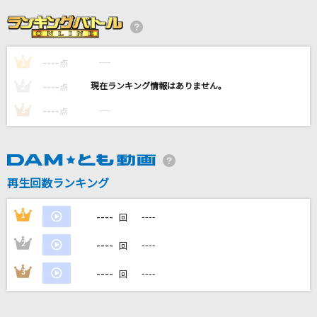
IRIS OUT(ビデオクリップバージョン)
米津玄師
----
----
1
[生音]PIECE OF MY WISH
点
今井美樹
----
----
2
点
----
----
3
点
ユキトキ
やなぎなぎ
[生音]Rain
再生回数ランキング
秦 基博
----
1
----
回
もっと見る
----
2
----
回
DAMの新曲・ランキングなど
----
3
----
回
カラオケ最新情報をチェック！