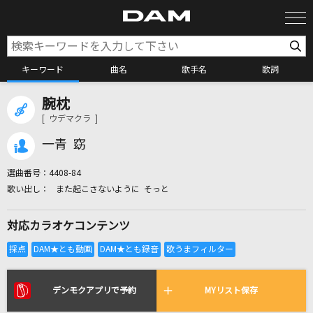
キーワード
曲名
歌手名
歌詞
腕枕
カラオケ検索
[ ウデマクラ ]
一青 窈
カラオケ店舗検索
選曲番号：
4408-84
また起こさないように そっと
カラオケリクエスト
対応カラオケコンテンツ
全国りれき
リアルタイムで歌われている曲の一覧
デンモクアプリで予約
MYリスト保存