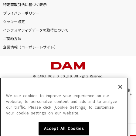
特定商取引法に基づく表示
プライバシーポリシー
クッキー設定
インフォマティブデータの取得について
ご契約方法
企業情報（コーポレートサイト）
© DAIICHIKOSHO CO.,LTD. All Rights Reserved.
このサイトに掲載されている一切の文章・画像・写真・動画・音声等を、手段や形態
を問わず、著作権法の定める範囲を超えて無断で複製、転載、ファイル化などすること
We use cookies to improve your experience on our
を禁じます。
website, to personalize content and ads and to analyze
our traffic. Please click [Cookie Settings] to customize
楽曲及びコンテンツは、機種によりご利用いただけない場合があります。
your cookie settings on our website.
楽曲及びコンテンツの配信日、配信内容が変更になる場合があります。
楽曲によりMYリスト保存ができない場合があります。
Accept All Cookies
JASRAC許諾番号
6602250213Y31015 6602250112Y38026 6602250240Y31015