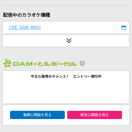
[生音]SUMMER SONG
YUI
配信中のカラオケ機種
ダンバイン とぶ
LIVE DAM WAO!
MIQ(MIO)
風になる
つじあやの
2026年8月度
Sing Out!
今なら採用のチャンス！ エントリー受付中
乃木坂46
[生音]ロックンロール・ウィドウ
山口百恵
DAM★ともボーカルエントリーランキング
[生音]ひまわりの約束
動画公開曲を見る
録音公開曲を見る
秦 基博