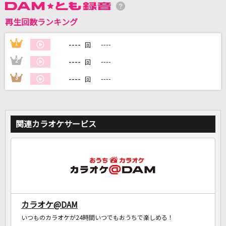
再生回数ランキング
DAMに会員登録・ログインして
カラオケをもっと楽しもう！
----
1
----
回
----
2
----
回
----
3
----
回
自宅でカラオケ歌い放題！
家族や友達と一緒に！練習にも！
関連カラオケサービス
カラオケ@DAM
いつものカラオケが24時間いつでもおうちで楽しめる！