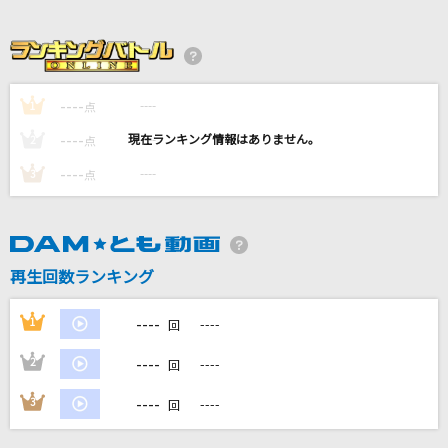
[生音]Tomorrow never knows
Mr.Children
きらり
----
----
1
点
藤井 風
----
----
2
点
Five
----
----
3
点
嵐(アラシ)
最大公約数
SEKAI NO OWARI(世界の終わり)
再生回数ランキング
もっと見る
----
1
----
回
----
2
----
回
DAMの新曲・ランキングなど
カラオケ最新情報をチェック！
----
3
----
回