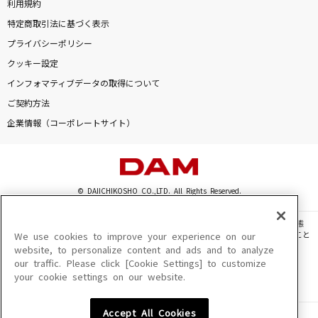
利用規約
特定商取引法に基づく表示
プライバシーポリシー
クッキー設定
インフォマティブデータの取得について
ご契約方法
企業情報（コーポレートサイト）
© DAIICHIKOSHO CO.,LTD. All Rights Reserved.
このサイトに掲載されている一切の文章・画像・写真・動画・音声等を、手段や形態
を問わず、著作権法の定める範囲を超えて無断で複製、転載、ファイル化などすること
We use cookies to improve your experience on our
を禁じます。
website, to personalize content and ads and to analyze
our traffic. Please click [Cookie Settings] to customize
楽曲及びコンテンツは、機種によりご利用いただけない場合があります。
your cookie settings on our website.
楽曲及びコンテンツの配信日、配信内容が変更になる場合があります。
楽曲によりMYリスト保存ができない場合があります。
Accept All Cookies
JASRAC許諾番号