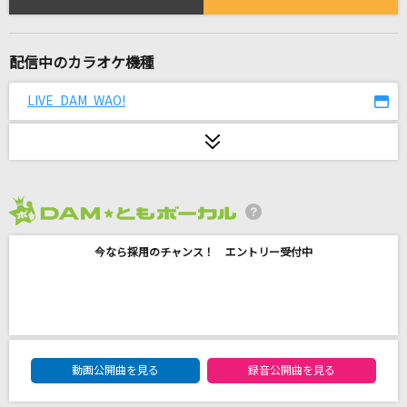
陰ニモ日向ニモ
Travis Japan
配信中のカラオケ機種
[良音]旅立ち
FUNKY MONKEY BABYS
LIVE DAM WAO!
I LOVE YOU
クリス・ハート
[生音]ともに
2026年8月度
WANIMA
今なら採用のチャンス！ エントリー受付中
[生音]Over
Mr.Children
CAN YOU CELEBRATE?
DAM★ともボーカルエントリーランキング
動画公開曲を見る
録音公開曲を見る
安室奈美恵