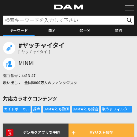
キーワード
曲名
歌手名
歌詞
#ヤッチャイタイ
カラオケ検索
[ ヤッチャイタイ ]
MINMI
カラオケ店舗検索
選曲番号：
4413-47
全国6000万人のファンタジスタ
カラオケリクエスト
対応カラオケコンテンツ
全国りれき
リアルタイムで歌われている曲の一覧
デンモクアプリで予約
MYリスト保存