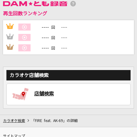
再生回数ランキング
DAMに会員登録・ログインして
カラオケをもっと楽しもう！
----
1
----
回
----
2
----
回
----
3
----
回
自宅でカラオケ歌い放題！
家族や友達と一緒に！練習にも！
カラオケ店舗検索
店舗検索
カラオケ検索
「FIRE feat. AK-69」の詳細
サイトマップ