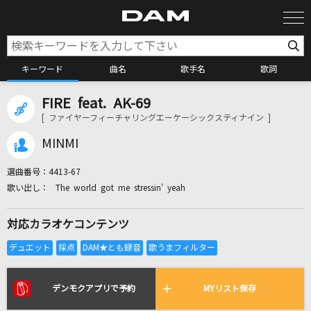
キーワード
曲名
歌手名
歌詞
FIRE feat. AK-69
カラオケ検索
[ ファイヤーフィーチャリングエーケーシックスティナイン ]
MINMI
カラオケ店舗検索
選曲番号：
4413-67
The world got me stressin' yeah
カラオケリクエスト
対応カラオケコンテンツ
全国りれき
リアルタイムで歌われている曲の一覧
デンモクアプリで予約
MYリスト保存