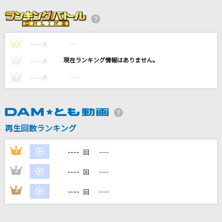
Time goes by
Every Little Thing
----
----
1
東京
点
矢沢永吉
----
----
2
点
----
----
3
点
夜に駆ける
YOASOBI
[生音]Love so sweet
再生回数ランキング
嵐(アラシ)
----
1
----
回
もっと見る
----
2
----
回
DAMの新曲・ランキングなど
----
3
----
回
カラオケ最新情報をチェック！