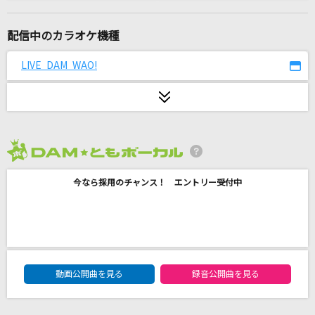
[生音]Sign
Mr.Children
配信中のカラオケ機種
晴れた午後
LIVE DAM WAO!
The Birthday
Story
AI
2026年8月度
空も飛べるはず
今なら採用のチャンス！ エントリー受付中
スピッツ
星のかがやきよ
ZARD
DAM★ともボーカルエントリーランキング
ドラえもんのうた(ドラえもんアニメバージョン)
動画公開曲を見る
録音公開曲を見る
山野さと子、(台詞)大山のぶ代