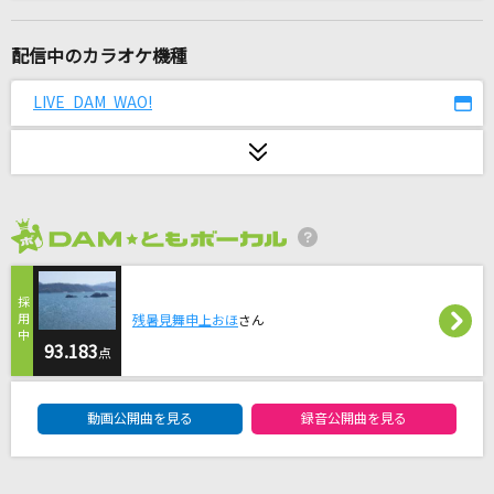
茜光
七海うらら
配信中のカラオケ機種
[生音]イチブトゼンブ
LIVE DAM WAO!
B'z
MAGIC
Ado
2026年8月度
メッセージ
iLiFE!
残暑見舞申上おほ
さん
愛してない
93.183
点
Acid Black Cherry
DAM★ともボーカルエントリーランキング
動画公開曲を見る
録音公開曲を見る
[生音]あふれる涙が伝うとき
津吹みゆ