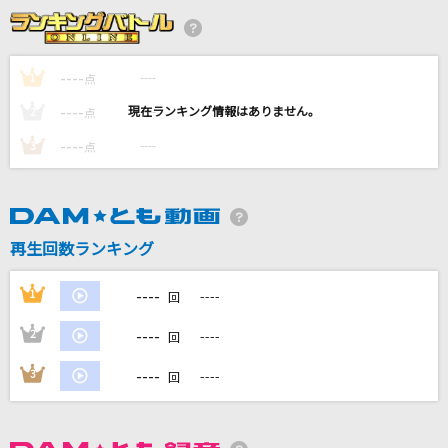
[生音]この恋はスクープされない
コレサワ
----
----
1
点
[生音]THE DAY
----
----
2
点
ポルノグラフィティ
----
----
3
点
ファタール
GEMN
Clarity
再生回数ランキング
SixTONES
----
1
----
回
もっと見る
----
2
----
回
DAMの新曲・ランキングなど
----
3
----
回
カラオケ最新情報をチェック！