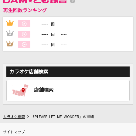
再生回数ランキング
DAMに会員登録・ログインして
カラオケをもっと楽しもう！
----
1
----
回
----
2
----
回
----
3
----
回
自宅でカラオケ歌い放題！
家族や友達と一緒に！練習にも！
カラオケ店舗検索
店舗検索
カラオケ検索
「PLEASE LET ME WONDER」の詳細
サイトマップ