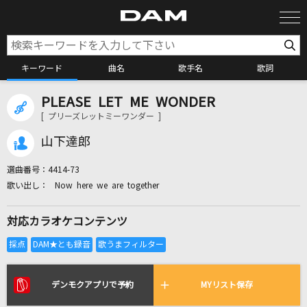
キーワード
曲名
歌手名
歌詞
PLEASE LET ME WONDER
カラオケ検索
[ プリーズレットミーワンダー ]
山下達郎
カラオケ店舗検索
選曲番号：
4414-73
Now here we are together
カラオケリクエスト
対応カラオケコンテンツ
全国りれき
リアルタイムで歌われている曲の一覧
デンモクアプリで予約
MYリスト保存