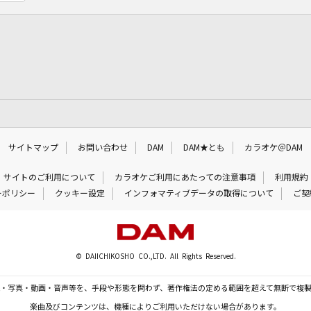
サイトマップ
お問い合わせ
DAM
DAM★とも
カラオケ＠DAM
サイトのご利用について
カラオケご利用にあたっての注意事項
利用規約
ーポリシー
クッキー設定
インフォマティブデータの取得について
ご契
© DAIICHIKOSHO CO.,LTD. All Rights Reserved.
・写真・動画・音声等を、手段や形態を問わず、著作権法の定める範囲を超えて無断で複
楽曲及びコンテンツは、機種によりご利用いただけない場合があります。