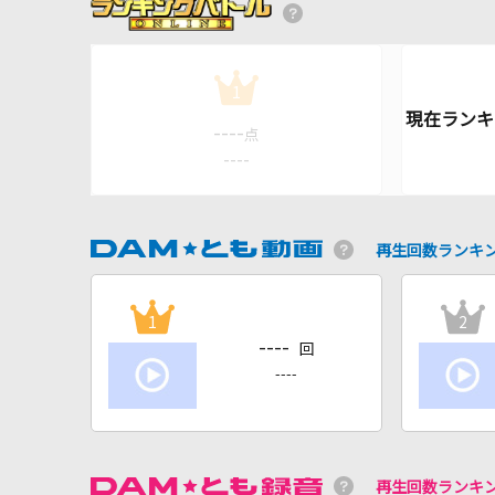
1
----
点
----
再生回数ランキ
1
2
----
回
----
再生回数ランキ