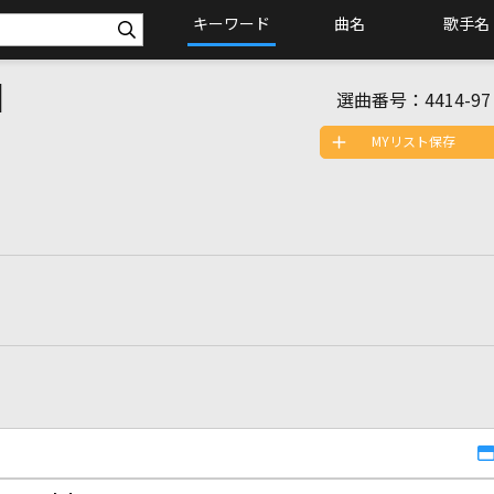
キーワード
曲名
歌手名
]
選曲番号：
4414-97
MYリスト保存