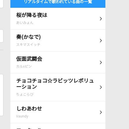
リアルタイムで歌われている曲の一覧
桜が降る夜は
あいみょん
奏(かなで)
スキマスイッチ
仮面武闘会
カルxピン
チョコチョコ☆ラビッツレボリュ
ーション
ちょこらび
しわあわせ
Vaundy