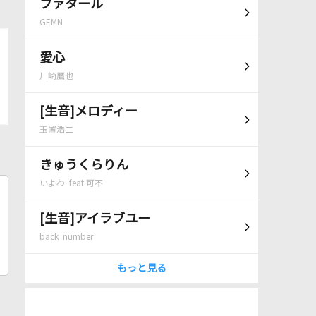
ファタール
GEMN
愛心
川崎鷹也
[生音]メロディー
玉置浩二
きゅうくらりん
いよわ feat.可不
[生音]アイラブユー
back number
もっと見る