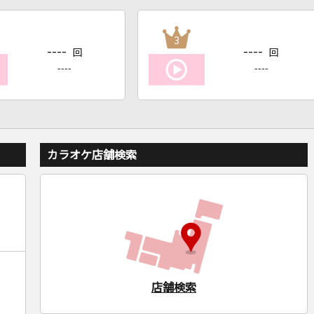
3
----
----
回
回
----
----
カラオケ店舗検索
店舗検索