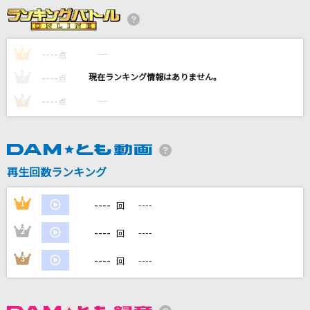
[生音]君がいるだけで
米米CLUB
----
----
1
点
君はロックを聴かない
----
----
2
点
あいみょん
----
----
3
点
Lost love song
Hilcrhyme(ヒルクライム)
[生音]フレア
再生回数ランキング
Superfly
----
1
----
回
もっと見る
----
2
----
回
DAMの新曲・ランキングなど
----
3
----
回
カラオケ最新情報をチェック！