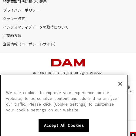
特定商取引法に基づく表示
プライバシーポリシー
クッキー設定
インフォマティブデータの取得について
ご契約方法
企業情報（コーポレートサイト）
© DAIICHIKOSHO CO.,LTD. All Rights Reserved.
このサイトに掲載されている一切の文章・画像・写真・動画・音声等を、手段や形態
を問わず、著作権法の定める範囲を超えて無断で複製、転載、ファイル化などすること
We use cookies to improve your experience on our
を禁じます。
website, to personalize content and ads and to analyze
our traffic. Please click [Cookie Settings] to customize
楽曲及びコンテンツは、機種によりご利用いただけない場合があります。
your cookie settings on our website.
楽曲及びコンテンツの配信日、配信内容が変更になる場合があります。
楽曲によりMYリスト保存ができない場合があります。
Accept All Cookies
JASRAC許諾番号
6602250213Y31015 6602250112Y38026 6602250240Y31015
6602250241Y45122