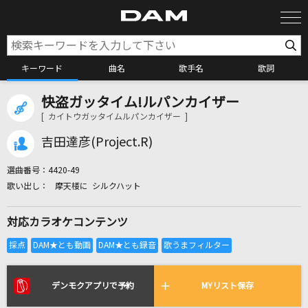
キーワード
曲名
歌手名
歌詞
快盗ガッタイム!ルパンカイザー
カラオケ検索
[ カイトウガッタイムルパンカイザー ]
吉田達彦(Project.R)
カラオケ店舗検索
選曲番号：
4420-49
摩天楼に シルクハット
カラオケリクエスト
対応カラオケコンテンツ
全国りれき
リアルタイムで歌われている曲の一覧
デンモクアプリで予約
MYリスト保存