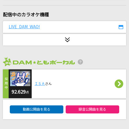
サリシノハラ
ミキト(みきとP) feat.初音ミク
配信中のカラオケ機種
I Surrender [アイ・サレンダー]
LIVE DAM WAO!
Rainbow
ひまわりの約束(ドラえもんアニメバージョン)
秦 基博
2026年8月度
オー！リバル
ポルノグラフィティ
ＩＳＡ
さん
Rusty Nail(ビデオクリップバージョン)
92.629
点
X JAPAN
DAM★ともボーカルエントリーランキング
動画公開曲を見る
録音公開曲を見る
友よ～この先もずっと…
ケツメイシ