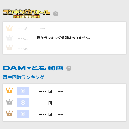
けんかをやめて
竹内まりや
----
----
1
点
ハナミズキ
----
----
2
点
一青 窈
----
----
3
点
だれかの心臓になれたなら
ユリイ・カノン
Night rider (Taiga Kyomoto)
再生回数ランキング
SixTONES
----
1
----
回
もっと見る
----
2
----
回
DAMの新曲・ランキングなど
----
3
----
回
カラオケ最新情報をチェック！