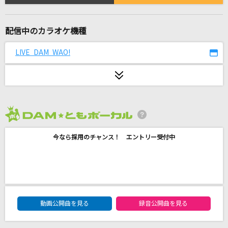
[生音]青と夏
Mrs. GREEN APPLE
配信中のカラオケ機種
[生音]曖歌(十周年記念 横浜スタジアム伝説)
LIVE DAM WAO!
湘南乃風
夏の影
Mrs. GREEN APPLE
女の愛想は武器じゃない
2026年8月度
OCHA NORMA
今なら採用のチャンス！ エントリー受付中
嘆きノ森
彩音
[名演]点描の唄(feat.井上苑子) 「名演ピアノ 美
DAM★ともボーカルエントリーランキング
動画公開曲を見る
録音公開曲を見る
野 春樹」
Mrs. GREEN APPLE