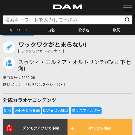
キーワード
曲名
歌手名
歌詞
ワックワクがとまらない!
カラオケ検索
[ ワックワクガトマラナイ ]
スゥシィ・エルネア・オルトリンデ(CV:山下七
カラオケ店舗検索
海)
選曲番号：
4422-06
「わらわはスゥシィじゃ!
カラオケリクエスト
対応カラオケコンテンツ
全国りれき
リアルタイムで歌われている曲の一覧
デンモクアプリで予約
MYリスト保存