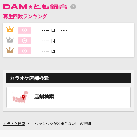
再生回数ランキング
DAMに会員登録・ログインして
カラオケをもっと楽しもう！
----
1
----
回
----
2
----
回
----
3
----
回
自宅でカラオケ歌い放題！
家族や友達と一緒に！練習にも！
カラオケ店舗検索
店舗検索
カラオケ検索
「ワックワクがとまらない!」の詳細