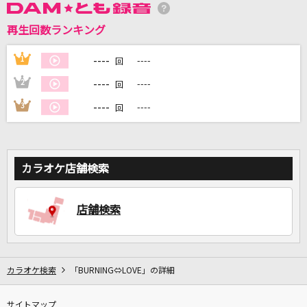
再生回数ランキング
DAMに会員登録・ログインして
カラオケをもっと楽しもう！
----
1
----
回
----
2
----
回
----
3
----
回
自宅でカラオケ歌い放題！
家族や友達と一緒に！練習にも！
カラオケ店舗検索
店舗検索
カラオケ検索
「BURNING⇔LOVE」の詳細
サイトマップ