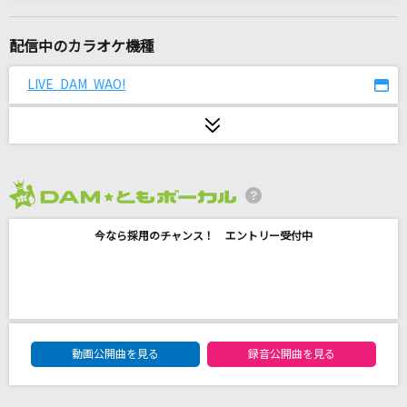
燈籠光柱
水瀬いのり
配信中のカラオケ機種
好きだから。
LIVE DAM WAO!
『ユイカ』
君はソナチネ
ドラマチックレコード
2026年8月度
夜空に咲く花
今なら採用のチャンス！ エントリー受付中
MEGARYU
田園
玉置浩二
DAM★ともボーカルエントリーランキング
ホウキ雲
動画公開曲を見る
録音公開曲を見る
RYTHEM