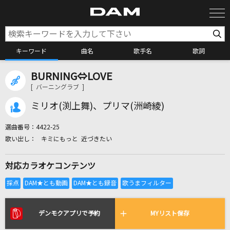
キーワード
曲名
歌手名
歌詞
BURNING⇔LOVE
カラオケ検索
[ バーニングラブ ]
ミリオ(渕上舞)、プリマ(洲崎綾)
カラオケ店舗検索
選曲番号：
4422-25
キミにもっと 近づきたい
カラオケリクエスト
対応カラオケコンテンツ
全国りれき
リアルタイムで歌われている曲の一覧
デンモクアプリで予約
MYリスト保存