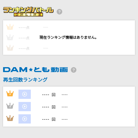
季節は次々死んでいく
amazarashi
----
----
1
夜半の雨
点
神野美伽
----
----
2
点
----
----
3
点
[生音]ツキミソウ
Novelbright
翼の折れたエンジェル
再生回数ランキング
中村あゆみ
----
1
----
回
もっと見る
----
2
----
回
DAMの新曲・ランキングなど
----
3
----
回
カラオケ最新情報をチェック！