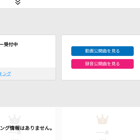
2026年8月度
ー受付中
動画公開曲を見る
録音公開曲を見る
キング
2
3
----
----
点
点
----
----