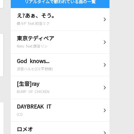
リアルタイムで歌われている曲の一覧
え?あぁ、そう。
蝶々P feat.初音ミク
東京テディベア
Neru feat.鏡音リン
God knows...
涼宮ハルヒ(CV.平野綾)
[生音]ray
BUMP OF CHICKEN
DAYBREAK IT
iCO
ロメオ