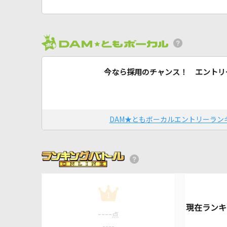
今なら採用のチャンス！ エントリ
DAM★ともボーカルエントリーラン
1
----
点
----