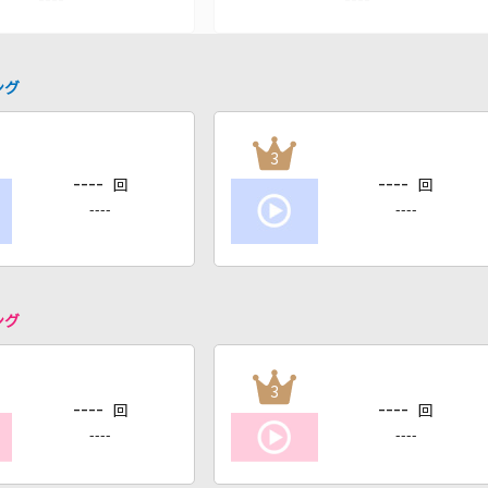
ング
3
----
----
回
回
----
----
ング
3
----
----
回
回
----
----