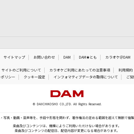
サイトマップ
お問い合わせ
DAM
DAM★とも
カラオケ＠DAM
サイトのご利用について
カラオケご利用にあたっての注意事項
利用規約
ーポリシー
クッキー設定
インフォマティブデータの取得について
ご契
© DAIICHIKOSHO CO.,LTD. All Rights Reserved.
・写真・動画・音声等を、手段や形態を問わず、著作権法の定める範囲を超えて無断で複
楽曲及びコンテンツは、機種によりご利用いただけない場合があります。
楽曲及びコンテンツの配信日、配信内容が変更になる場合があります。