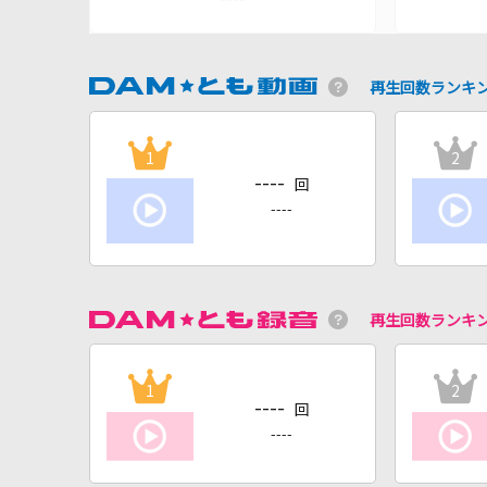
再生回数ランキ
1
2
----
回
----
再生回数ランキ
1
2
----
回
----