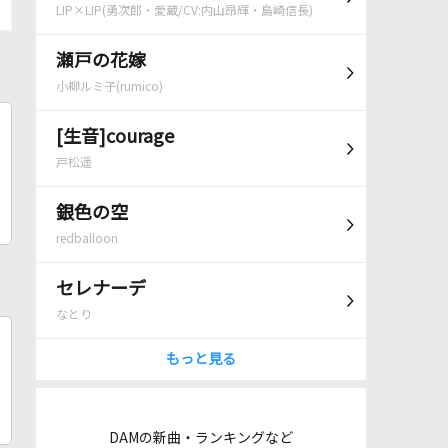
LIP×LIP(勇次郎・愛蔵/CV:内山昂輝・島崎信長)
瀬戸の花嫁
小柳ルミ子(rumico)
[生音]courage
戸松遥
銀色の空
redballoon
セレナーデ
なとり
もっと見る
DAMの新曲・ランキングなど