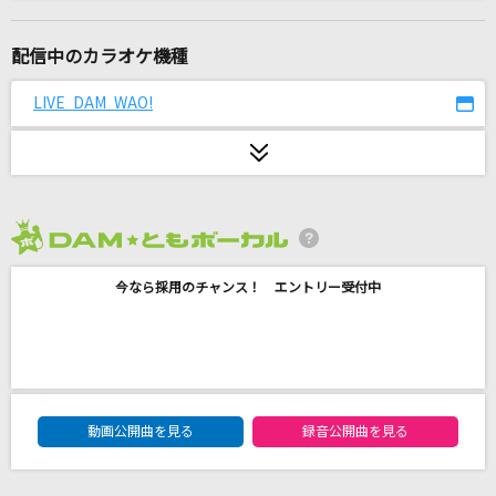
[生音]Wing
知念里奈
配信中のカラオケ機種
[生音]ミュージック・アワー
LIVE DAM WAO!
ポルノグラフィティ
[プロオケ]ray
BUMP OF CHICKEN
2026年8月度
[生音]火星人
今なら採用のチャンス！ エントリー受付中
ヨルシカ
[生音]いとしのエリー
サザンオールスターズ
DAM★ともボーカルエントリーランキング
鐘を鳴らして - Tales of Vesperia opening ve
動画公開曲を見る
録音公開曲を見る
r. -
BONNIE PINK