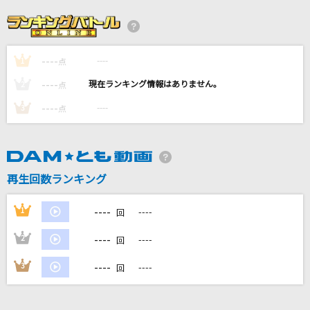
テレキャスタービーボーイ(long ver.)
すりぃ feat.鏡音レン
----
----
1
点
[生音]別れの予感
----
----
2
点
テレサ・テン
----
----
3
点
[生音]メリッサ
ポルノグラフィティ
再生回数ランキング
[生音]again
YUI
----
1
----
回
もっと見る
----
2
----
回
----
3
----
回
DAMの新曲・ランキングなど
カラオケ最新情報をチェック！