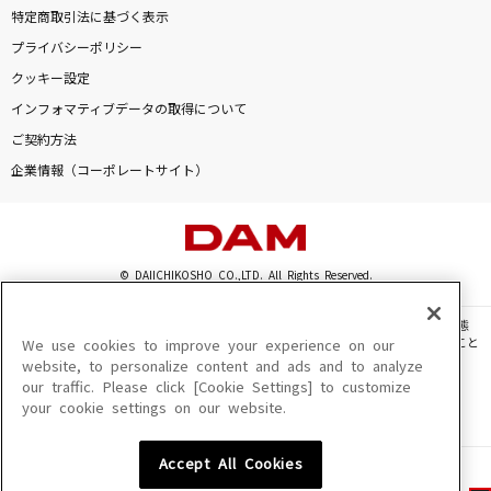
特定商取引法に基づく表示
プライバシーポリシー
クッキー設定
インフォマティブデータの取得について
ご契約方法
企業情報（コーポレートサイト）
© DAIICHIKOSHO CO.,LTD. All Rights Reserved.
このサイトに掲載されている一切の文章・画像・写真・動画・音声等を、手段や形態
を問わず、著作権法の定める範囲を超えて無断で複製、転載、ファイル化などすること
We use cookies to improve your experience on our
を禁じます。
website, to personalize content and ads and to analyze
our traffic. Please click [Cookie Settings] to customize
楽曲及びコンテンツは、機種によりご利用いただけない場合があります。
your cookie settings on our website.
楽曲及びコンテンツの配信日、配信内容が変更になる場合があります。
楽曲によりMYリスト保存ができない場合があります。
Accept All Cookies
JASRAC許諾番号
6602250213Y31015 6602250112Y38026 6602250240Y31015