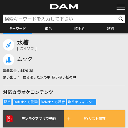
キーワード
曲名
歌手名
歌詞
水槽
カラオケ検索
[ スイソウ ]
ムック
カラオケ店舗検索
選曲番号：
4426-38
僕ら濁った水の中 暗い暗い檻の中
カラオケリクエスト
対応カラオケコンテンツ
全国りれき
リアルタイムで歌われている曲の一覧
デンモクアプリで予約
MYリスト保存