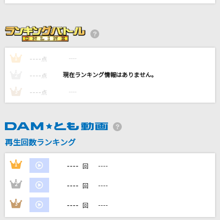
あぶく
ヨルシカ
宿命
----
Official髭男dism
----
1
点
----
----
2
点
[生音]太陽のKomachi Angel
----
----
3
点
B'z
LOVE 2000
鶴 and 亀
再生回数ランキング
もっと見る
----
1
----
回
DAMの新曲・ランキングなど
----
2
----
回
カラオケ最新情報をチェック！
----
3
----
回