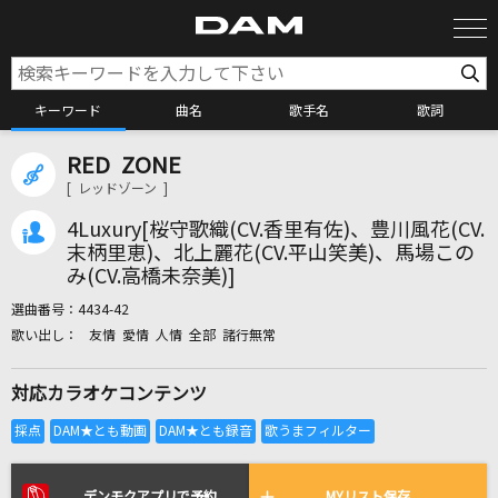
キーワード
曲名
歌手名
歌詞
RED ZONE
カラオケ検索
[ レッドゾーン ]
4Luxury[桜守歌織(CV.香里有佐)、豊川風花(CV.
カラオケ店舗検索
末柄里恵)、北上麗花(CV.平山笑美)、馬場この
み(CV.高橋未奈美)]
選曲番号：
4434-42
カラオケリクエスト
友情 愛情 人情 全部 諸行無常
対応カラオケコンテンツ
全国りれき
リアルタイムで歌われている曲の一覧
デンモクアプリで予約
MYリスト保存