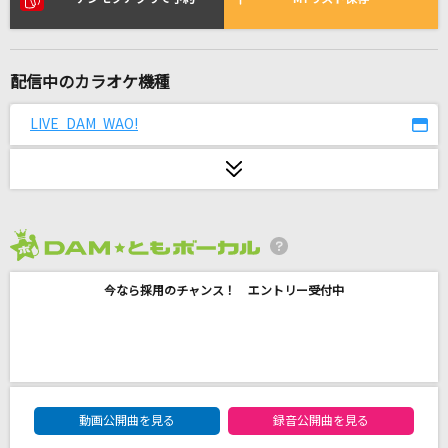
丸の内サディスティック
椎名林檎
配信中のカラオケ機種
[生音]ちりぬるを
市川由紀乃
LIVE DAM WAO!
ずっと
DOBERMAN INFINITY
[生音]ハッピーエンドへの期待は
2026年8月度
マカロニえんぴつ
今なら採用のチャンス！ エントリー受付中
[生音]アイノカタチ feat.HIDE(GReeeeN)
Misia
Forget-me-not
DAM★ともボーカルエントリーランキング
清水翔太
動画公開曲を見る
録音公開曲を見る