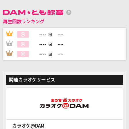
DAMに会員登録・ログインして
再生回数ランキング
カラオケをもっと楽しもう！
----
1
----
回
----
2
----
回
自宅でカラオケ歌い放題！
----
3
----
回
家族や友達と一緒に！練習にも！
関連カラオケサービス
カラオケ@DAM