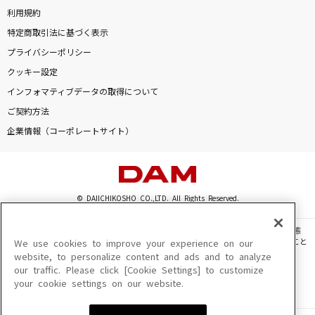
利用規約
特定商取引法に基づく表示
プライバシーポリシー
クッキー設定
インフォマティブデータの取得について
ご契約方法
企業情報（コーポレートサイト）
© DAIICHIKOSHO CO.,LTD. All Rights Reserved.
このサイトに掲載されている一切の文章・画像・写真・動画・音声等を、手段や形態
を問わず、著作権法の定める範囲を超えて無断で複製、転載、ファイル化などすること
We use cookies to improve your experience on our
を禁じます。
website, to personalize content and ads and to analyze
our traffic. Please click [Cookie Settings] to customize
楽曲及びコンテンツは、機種によりご利用いただけない場合があります。
your cookie settings on our website.
楽曲及びコンテンツの配信日、配信内容が変更になる場合があります。
楽曲によりMYリスト保存ができない場合があります。