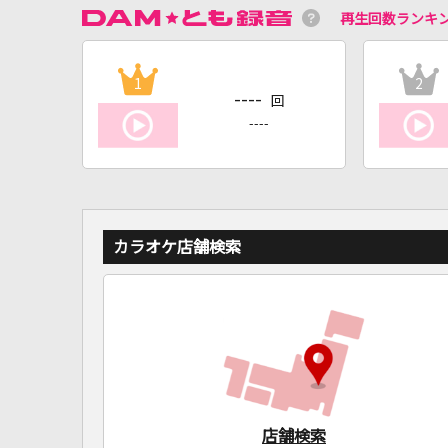
再生回数ランキ
1
2
----
回
----
カラオケ店舗検索
店舗検索