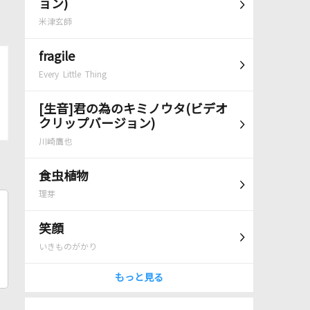
ョン)
米津玄師
fragile
Every Little Thing
[生音]君の為のキミノウタ(ビデオ
クリップバージョン)
川崎鷹也
食虫植物
理芽
笑顔
いきものがかり
もっと見る