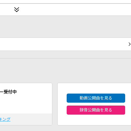
2026年8月度
ー受付中
動画公開曲を見る
録音公開曲を見る
キング