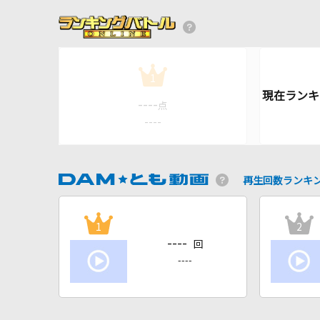
1
----
点
----
再生回数ランキ
1
2
----
回
----