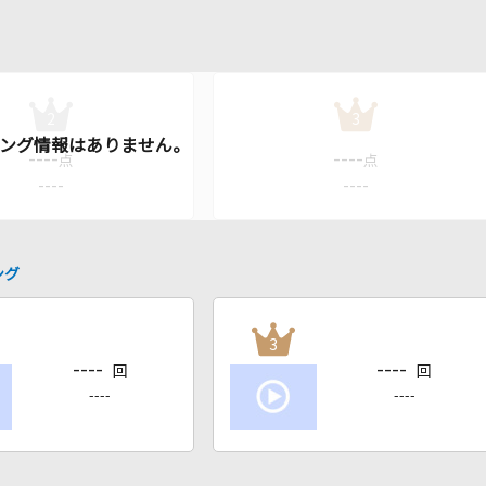
2
3
----
----
点
点
----
----
ング
3
----
----
回
回
----
----