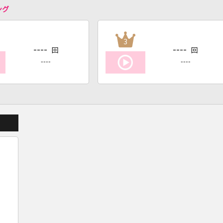
ング
3
----
----
回
回
----
----