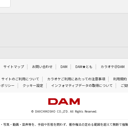
サイトマップ
お問い合わせ
DAM
DAM★とも
カラオケ＠DAM
サイトのご利用について
カラオケご利用にあたっての注意事項
利用規約
ーポリシー
クッキー設定
インフォマティブデータの取得について
ご契
© DAIICHIKOSHO CO.,LTD. All Rights Reserved.
・写真・動画・音声等を、手段や形態を問わず、著作権法の定める範囲を超えて無断で複