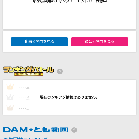
今なら採用のチャンス！ エントリー受付中
[生音]さよならエレジー
菅田将暉
ジャンキーナイトタウンオーケストラ
すりぃ
DAM★ともボーカルエントリーランキング
動画公開曲を見る
録音公開曲を見る
好きすぎて滅！
M!LK
明日晴れるかな
桑田佳祐
----
----
1
点
----
もっと見る
----
2
点
----
----
3
点
DAMの新曲・ランキングなど
カラオケ最新情報をチェック！