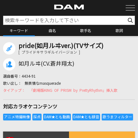
キーワード
曲名
歌手名
歌詞
pride(如月ルヰver.)(TVサイズ)
カラオケ検索
[ プライドキサラギルイバージョン ]
如月ルヰ(CV.蒼井翔太)
カラオケ店舗検索
選曲番号：
4434-91
無表情なmasquerade
カラオケリクエスト
「劇場版KING OF PRISM by PrettyRhythm」挿入歌
対応カラオケコンテンツ
全国りれき
リアルタイムで歌われている曲の一覧