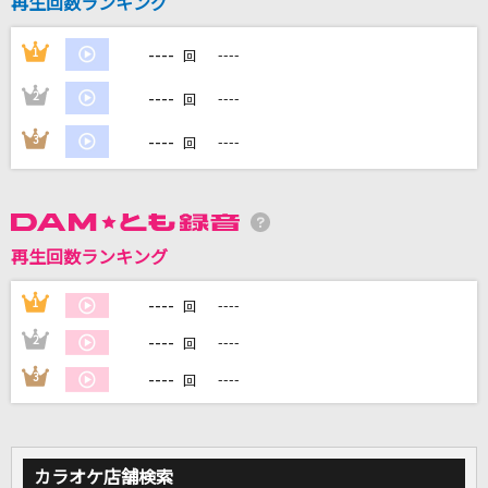
再生回数ランキング
----
1
----
回
DAMに会員登録・ログインして
カラオケをもっと楽しもう！
----
2
----
回
----
3
----
回
自宅でカラオケ歌い放題！
家族や友達と一緒に！練習にも！
再生回数ランキング
----
1
----
回
----
2
----
回
----
3
----
回
カラオケ店舗検索