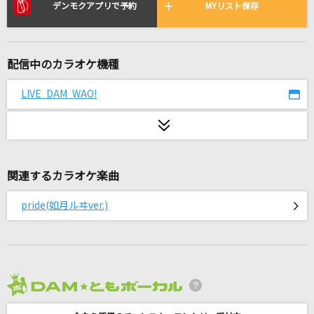
[生音]ひまわりの約束
デンモクアプリで予約
MYリスト保存
秦 基博
シングルベッド
配信中のカラオケ機種
シャ乱Q
LIVE DAM WAO!
fragile
Every Little Thing
相思相愛(名探偵コナンアニメバージョン)
関連するカラオケ楽曲
aiko
pride(如月ルヰver.)
[生音]チェリー
スピッツ
[生音]千の風になって
秋川雅史
2026年8月度