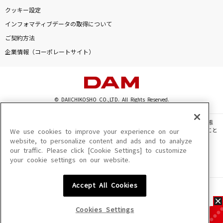
クッキー設定
インフォマティブデータの取得について
ご契約方法
企業情報（コーポレートサイト）
© DAIICHIKOSHO CO.,LTD. All Rights Reserved.
このサイトに掲載されている一切の文章・画像・写真・動画・音声等を、手段や形態
を問わず、著作権法の定める範囲を超えて無断で複製、転載、ファイル化などすること
We use cookies to improve your experience on our
を禁じます。
website, to personalize content and ads and to analyze
our traffic. Please click [Cookie Settings] to customize
楽曲及びコンテンツは、機種によりご利用いただけない場合があります。
your cookie settings on our website.
楽曲及びコンテンツの配信日、配信内容が変更になる場合があります。
楽曲によりMYリスト保存ができない場合があります。
Accept All Cookies
JASRAC許諾番号
6602250213Y31015 6602250112Y38026 6602250240Y31015
6602250241Y45122
Cookies Settings
NexTone許諾番号