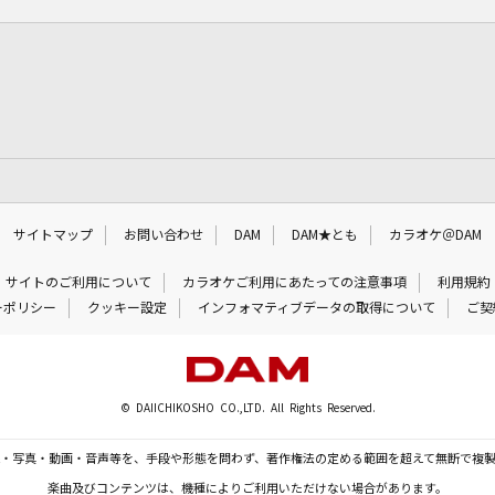
サイトマップ
お問い合わせ
DAM
DAM★とも
カラオケ＠DAM
サイトのご利用について
カラオケご利用にあたっての注意事項
利用規約
ーポリシー
クッキー設定
インフォマティブデータの取得について
ご契
© DAIICHIKOSHO CO.,LTD. All Rights Reserved.
・写真・動画・音声等を、手段や形態を問わず、著作権法の定める範囲を超えて無断で複
楽曲及びコンテンツは、機種によりご利用いただけない場合があります。