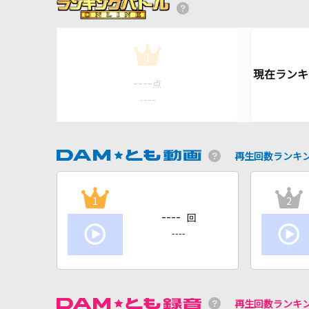
1
----
点
----
再生回数ランキ
1
2
----
回
----
再生回数ランキ