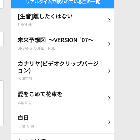
リアルタイムで歌われている曲の一覧
[生音]離したくはない
T-BOLAN
未来予想図 ～VERSION '07～
DREAMS COME TRUE
カナリヤ(ビデオクリップバージ
ョン)
米津玄師
愛をこめて花束を
Superfly
白日
King Gnu