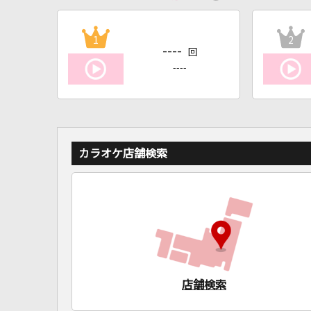
1
2
----
回
----
カラオケ店舗検索
店舗検索