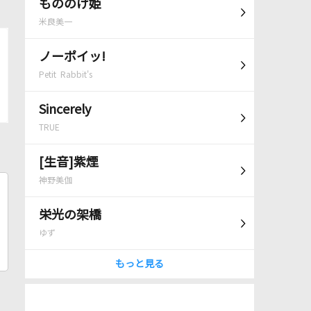
もののけ姫
米良美一
ノーポイッ!
Petit Rabbit's
Sincerely
TRUE
[生音]紫煙
神野美伽
栄光の架橋
ゆず
もっと見る