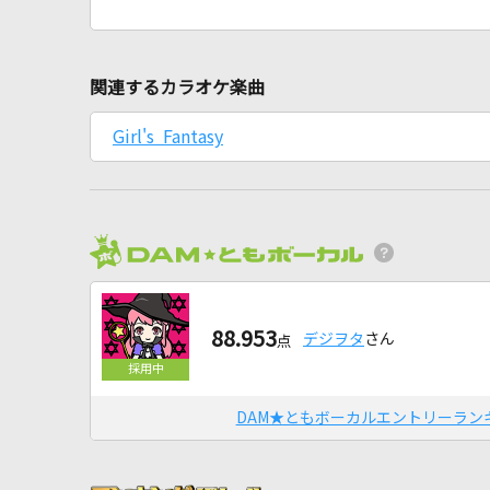
関連するカラオケ楽曲
Girl's Fantasy
88.953
デジヲタ
さん
点
DAM★ともボーカルエントリーラン