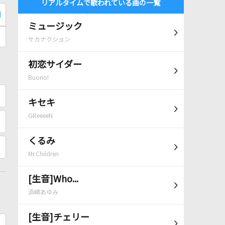
リアルタイムで歌われている曲の一覧
ミュージック
サカナクション
初恋サイダー
Buono!
キセキ
GReeeeN
くるみ
Mr.Children
[生音]Who...
浜崎あゆみ
[生音]チェリー