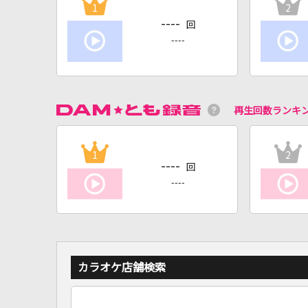
1
2
----
回
----
再生回数ランキ
1
2
----
回
----
カラオケ店舗検索