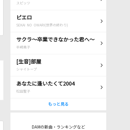
スピッツ
ピエロ
SEKAI NO OWARI(世界の終わり)
サクラ～卒業できなかった君へ～
半崎美子
[生音]部屋
シャイトープ
あなたに逢いたくて2004
松田聖子
もっと見る
DAMの新曲・ランキングなど