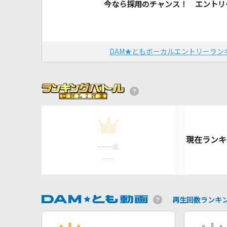
今なら採用のチャンス！ エントリ
DAM★ともボーカルエントリーラン
1
----
点
----
再生回数ランキ