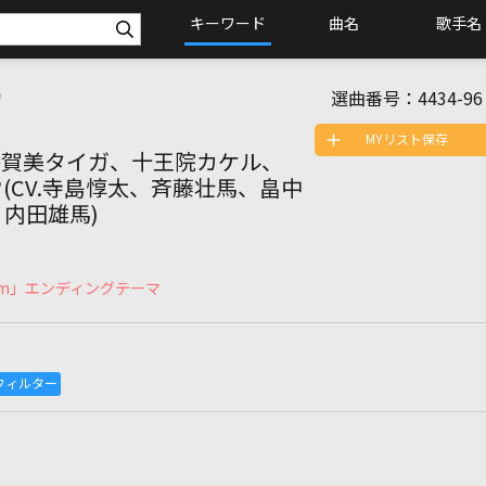
キーワード
曲名
歌手名
)
選曲番号：
4434-96
MYリスト保存
香賀美タイガ、十王院カケル、
(CV.寺島惇太、斉藤壮馬、畠中
内田雄馬)
hythm」エンディングテーマ