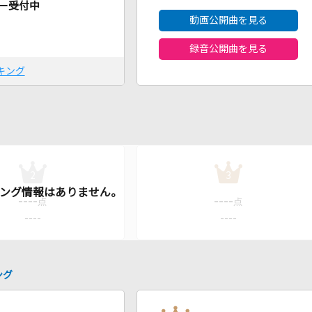
ー受付中
動画公開曲を見る
録音公開曲を見る
キング
2
3
----
----
点
点
----
----
ング