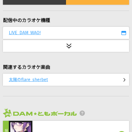
[プロオケ]千の風になって
秋川雅史
配信中のカラオケ機種
LOVE AFFAIR～秘密のデート
サザンオールスターズ
LIVE DAM WAO!
[生音]鳴門海流
三山ひろし
関連するカラオケ楽曲
YOKAZE
変態紳士クラブ
太陽のflare sherbet
バラ色のタンゴ
瀬川瑛子
恋人ごっこ
2026年8月度
マカロニえんぴつ