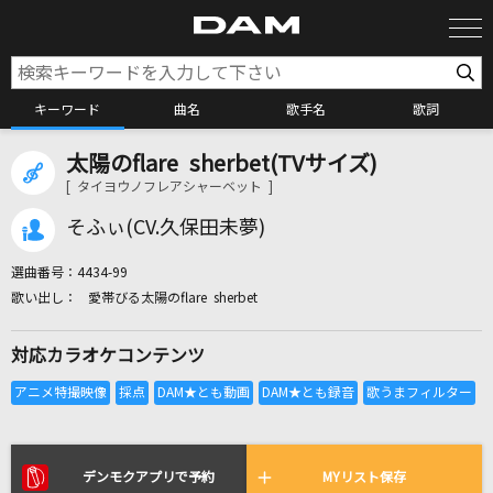
キーワード
曲名
歌手名
歌詞
太陽のflare sherbet(TVサイズ)
カラオケ検索
[ タイヨウノフレアシャーベット ]
そふぃ(CV.久保田未夢)
カラオケ店舗検索
選曲番号：
4434-99
愛帯びる太陽のflare sherbet
カラオケリクエスト
対応カラオケコンテンツ
全国りれき
リアルタイムで歌われている曲の一覧
デンモクアプリで予約
MYリスト保存