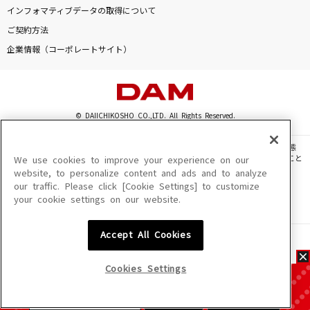
インフォマティブデータの取得について
ご契約方法
企業情報（コーポレートサイト）
© DAIICHIKOSHO CO.,LTD. All Rights Reserved.
このサイトに掲載されている一切の文章・画像・写真・動画・音声等を、手段や形態
を問わず、著作権法の定める範囲を超えて無断で複製、転載、ファイル化などすること
We use cookies to improve your experience on our
を禁じます。
website, to personalize content and ads and to analyze
our traffic. Please click [Cookie Settings] to customize
楽曲及びコンテンツは、機種によりご利用いただけない場合があります。
your cookie settings on our website.
楽曲及びコンテンツの配信日、配信内容が変更になる場合があります。
楽曲によりMYリスト保存ができない場合があります。
Accept All Cookies
JASRAC許諾番号
6602250213Y31015 6602250112Y38026 6602250240Y31015
6602250241Y45122
Cookies Settings
NexTone許諾番号
ID000002945 ID000002947 ID000002937 ID000002938