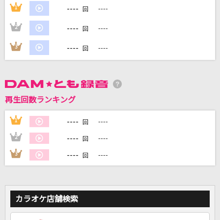
----
1
----
回
----
2
----
DAMに会員登録・ログインして
回
カラオケをもっと楽しもう！
----
3
----
回
自宅でカラオケ歌い放題！
再生回数ランキング
家族や友達と一緒に！練習にも！
----
1
----
回
----
2
----
回
----
3
----
回
カラオケ店舗検索