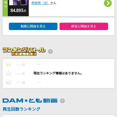
栖御栖（逆）
さん
虹の素
84.895
＝LOVE
点
DAM★ともボーカルエントリーランキング
Same numbers
動画公開曲を見る
録音公開曲を見る
乃木坂46
アスノヨゾラ哨戒班
Orangestar feat.IA
FireFly
----
----
1
点
シクフォニ
----
----
2
点
----
もっと見る
----
3
点
DAMの新曲・ランキングなど
カラオケ最新情報をチェック！
再生回数ランキング