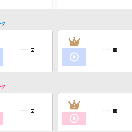
ング
3
----
----
回
回
----
----
ング
3
----
----
回
回
----
----