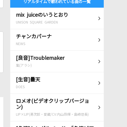
リアルタイムで歌われている曲の一覧
mix juiceのいうとおり
UNISON SQUARE GARDEN
チャンカパーナ
NEWS
[良音]Troublemaker
嵐(アラシ)
[生音]曇天
DOES
ロメオ(ビデオクリップバージョ
ン)
LIP×LIP(勇次郎・愛蔵/CV:内山昂輝・島崎信長)