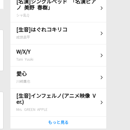
[名演]シングルベッド 「名演ピア
ノ 美野 春樹」
シャ乱Q
[生音]はぐれコキリコ
成世昌平
W/X/Y
Tani Yuuki
愛心
川崎鷹也
[生音]インフェルノ(アニメ映像 V
er.)
Mrs. GREEN APPLE
もっと見る