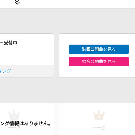
2026年8月度
ー受付中
動画公開曲を見る
録音公開曲を見る
キング
2
3
----
----
点
点
----
----