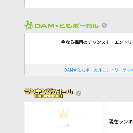
今なら採用のチャンス！ エントリ
DAM★ともボーカルエントリーラン
1
----
点
----