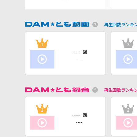
再生回数ランキ
1
2
----
回
----
再生回数ランキ
1
2
----
回
----