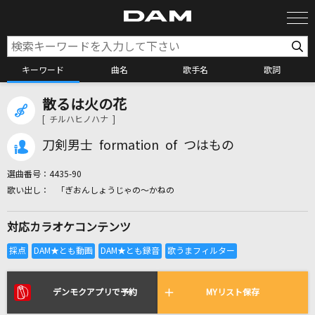
キーワード
曲名
歌手名
歌詞
散るは火の花
カラオケ検索
[ チルハヒノハナ ]
刀剣男士 formation of つはもの
カラオケ店舗検索
選曲番号：
4435-90
「ぎおんしょうじゃの～かねの
カラオケリクエスト
対応カラオケコンテンツ
全国りれき
リアルタイムで歌われている曲の一覧
デンモクアプリで予約
MYリスト保存