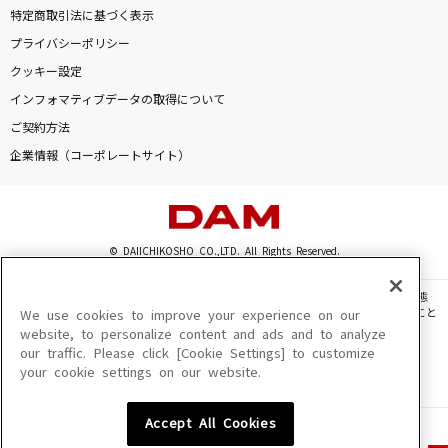
特定商取引法に基づく表示
プライバシーポリシー
クッキー設定
インフォマティブデータの取得について
ご契約方法
企業情報（コーポレートサイト）
© DAIICHIKOSHO CO.,LTD. All Rights Reserved.
このサイトに掲載されている一切の文章・画像・写真・動画・音声等を、手段や形態
を問わず、著作権法の定める範囲を超えて無断で複製、転載、ファイル化などすること
We use cookies to improve your experience on our
を禁じます。
website, to personalize content and ads and to analyze
our traffic. Please click [Cookie Settings] to customize
楽曲及びコンテンツは、機種によりご利用いただけない場合があります。
your cookie settings on our website.
楽曲及びコンテンツの配信日、配信内容が変更になる場合があります。
楽曲によりMYリスト保存ができない場合があります。
Accept All Cookies
JASRAC許諾番号
6602250213Y31015 6602250112Y38026 6602250240Y31015