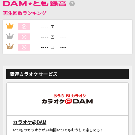
再生回数ランキング
DAMに会員登録・ログインして
カラオケをもっと楽しもう！
----
1
----
回
----
2
----
回
----
3
----
回
自宅でカラオケ歌い放題！
家族や友達と一緒に！練習にも！
関連カラオケサービス
カラオケ@DAM
いつものカラオケが24時間いつでもおうちで楽しめる！