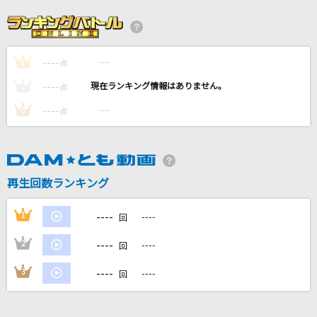
絶え間なく藍色
獅子志司
----
----
1
[生音]未来予想図Ⅱ
点
DREAMS COME TRUE
----
----
2
点
----
----
3
点
[生音]Small world
BUMP OF CHICKEN
愛くださいませ
再生回数ランキング
≠ME
----
1
----
回
もっと見る
----
2
----
回
DAMの新曲・ランキングなど
----
3
----
回
カラオケ最新情報をチェック！