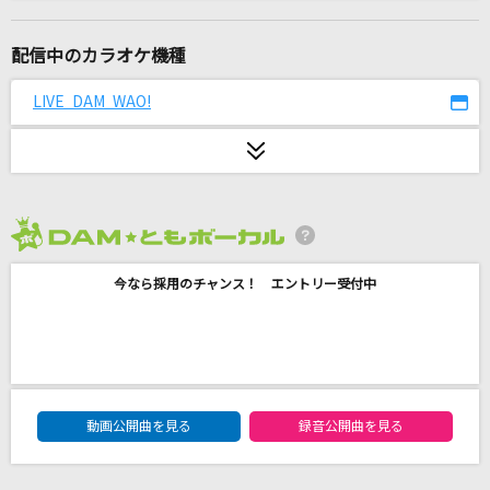
[生音]ハミングバード
BLUE ENCOUNT
配信中のカラオケ機種
甘えんな
LIVE DAM WAO!
Juice=Juice
NEVER LET YOU GO
B'z
2026年8月度
夏の花火と君と青
今なら採用のチャンス！ エントリー受付中
DIALOGUE＋
[良音]硝子の少年
KinKi Kids
DAM★ともボーカルエントリーランキング
絆川
動画公開曲を見る
録音公開曲を見る
大川栄策