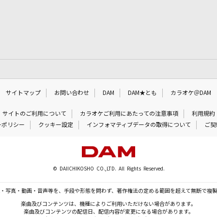
サイトマップ
お問い合わせ
DAM
DAM★とも
カラオケ＠DAM
サイトのご利用について
カラオケご利用にあたっての注意事項
利用規約
ーポリシー
クッキー設定
インフォマティブデータの取得について
ご契
© DAIICHIKOSHO CO.,LTD. All Rights Reserved.
・写真・動画・音声等を、手段や形態を問わず、著作権法の定める範囲を超えて無断で複
楽曲及びコンテンツは、機種によりご利用いただけない場合があります。
楽曲及びコンテンツの配信日、配信内容が変更になる場合があります。