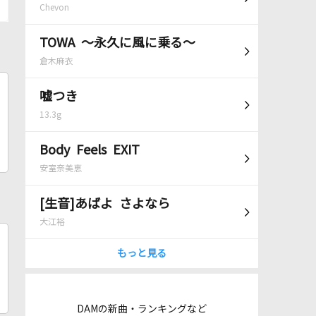
Chevon
TOWA ～永久に風に乗る～
倉木麻衣
嘘つき
13.3g
Body Feels EXIT
安室奈美恵
[生音]あばよ さよなら
大江裕
もっと見る
DAMの新曲・ランキングなど