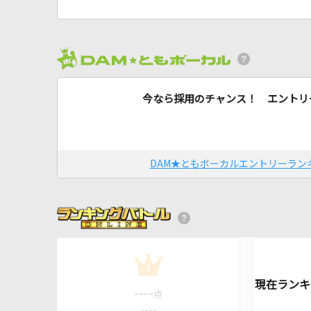
今なら採用のチャンス！ エントリ
DAM★ともボーカルエントリーラン
1
----
点
----