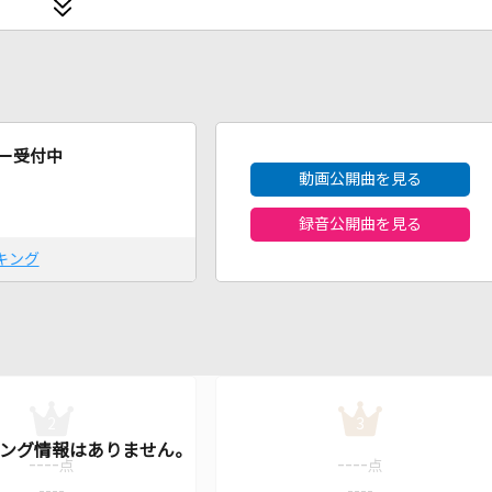
2026年8月度
ー受付中
動画公開曲を見る
録音公開曲を見る
キング
2
3
----
----
点
点
----
----