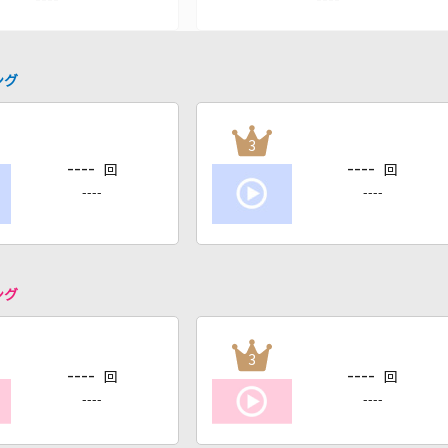
ング
3
----
----
回
回
----
----
ング
3
----
----
回
回
----
----