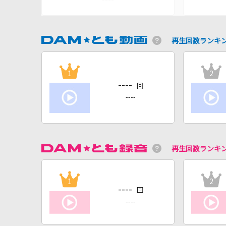
再生回数ランキ
1
2
----
回
----
再生回数ランキ
1
2
----
回
----