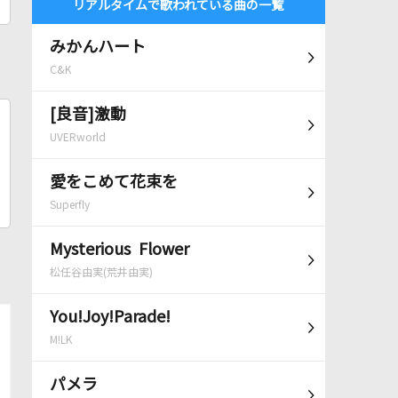
リアルタイムで歌われている曲の一覧
みかんハート
C&K
[良音]激動
UVERworld
愛をこめて花束を
Superfly
Mysterious Flower
松任谷由実(荒井由実)
You!Joy!Parade!
M!LK
パメラ