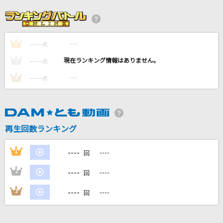
BOYZ
SixTONES
----
----
1
アポリア
点
ヨルシカ
----
----
2
点
----
----
3
点
Pretender
Official髭男dism
まちぶせ
再生回数ランキング
石川ひとみ
----
1
----
回
もっと見る
----
2
----
回
DAMの新曲・ランキングなど
----
3
----
回
カラオケ最新情報をチェック！