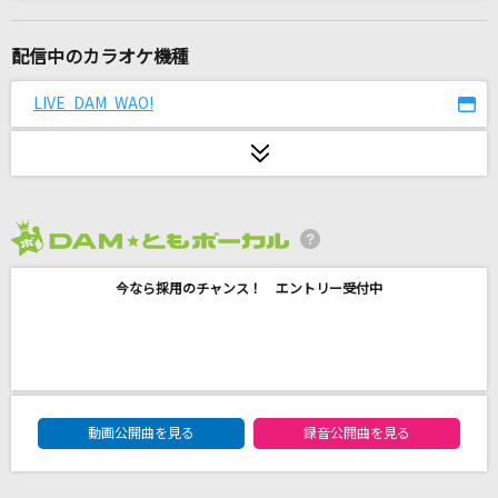
世界に一つだけの花
SMAP
配信中のカラオケ機種
I LOVE YOU
LIVE DAM WAO!
クリス・ハート
Cry Baby
Official髭男dism
2026年8月度
[生音]男の流儀
今なら採用のチャンス！ エントリー受付中
三山ひろし
逃げ水
乃木坂46
DAM★ともボーカルエントリーランキング
I LOVE...
動画公開曲を見る
録音公開曲を見る
Official髭男dism