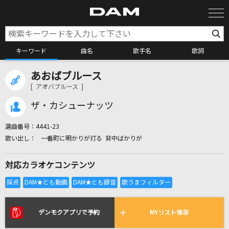
キーワード
曲名
歌手名
歌詞
あおばブルース
カラオケ検索
[ アオバブルース ]
ザ・カシューナッツ
カラオケ店舗検索
選曲番号：
4441-23
一番町に明かりが灯る 背中ばかりが
カラオケリクエスト
対応カラオケコンテンツ
全国りれき
リアルタイムで歌われている曲の一覧
デンモクアプリで予約
MYリスト保存