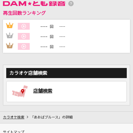
再生回数ランキング
DAMに会員登録・ログインして
カラオケをもっと楽しもう！
----
1
----
回
----
2
----
回
----
3
----
回
自宅でカラオケ歌い放題！
家族や友達と一緒に！練習にも！
カラオケ店舗検索
店舗検索
カラオケ検索
「あおばブルース」の詳細
サイトマップ