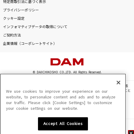
特定商取引法に基づく表示
プライバシーポリシー
クッキー設定
インフォマティブデータの取得について
ご契約方法
企業情報（コーポレートサイト）
© DAIICHIKOSHO CO.,LTD. All Rights Reserved.
このサイトに掲載されている一切の文章・画像・写真・動画・音声等を、手段や形態
を問わず、著作権法の定める範囲を超えて無断で複製、転載、ファイル化などすること
We use cookies to improve your experience on our
を禁じます。
website, to personalize content and ads and to analyze
our traffic. Please click [Cookie Settings] to customize
楽曲及びコンテンツは、機種によりご利用いただけない場合があります。
your cookie settings on our website.
楽曲及びコンテンツの配信日、配信内容が変更になる場合があります。
楽曲によりMYリスト保存ができない場合があります。
Accept All Cookies
JASRAC許諾番号
6602250213Y31015 6602250112Y38026 6602250240Y31015
6602250241Y45122