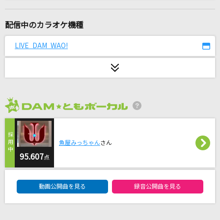
[生音]ピタカゲ(CROOKED)(BIGBANG JAPAN D
OME TOUR 2013～2014)
配信中のカラオケ機種
G-DRAGON(from BIGBANG)
LIVE DAM WAO!
怪獣
サカナクション
[生音]衝動
B'z
2026年8月度
虹を待つ人
BUMP OF CHICKEN
魚屋みっちゃん
さん
95.607
点
美しい鰭(名探偵コナンアニメバージョン)
DAM★ともボーカルエントリーランキング
スピッツ
動画公開曲を見る
録音公開曲を見る
花束
back number