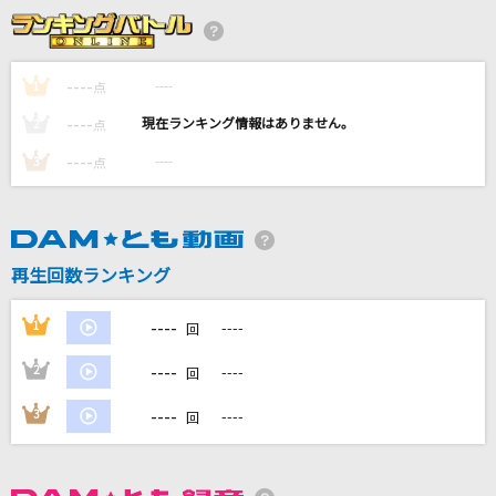
SPECIALZ
King Gnu
----
----
1
点
----
[生音]悪魔の子
----
2
点
ヒグチアイ
----
----
3
点
それぞれの明日
岡村孝子
再生回数ランキング
RPG
SEKAI NO OWARI(世界の終わり)
----
1
----
回
もっと見る
----
2
----
回
----
3
----
回
DAMの新曲・ランキングなど
カラオケ最新情報をチェック！