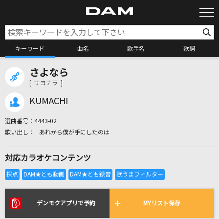
キーワード
曲名
歌手名
歌詞
さよなら
カラオケ検索
[ サヨナラ ]
KUMACHI
カラオケ店舗検索
選曲番号：
4443-02
あれから僕が手にしたのは
カラオケリクエスト
対応カラオケコンテンツ
全国りれき
リアルタイムで歌われている曲の一覧
デンモクアプリで予約
MYリスト保存