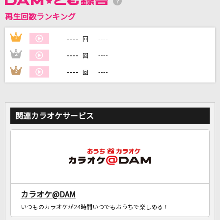
再生回数ランキング
----
1
----
DAMに会員登録・ログインして
回
カラオケをもっと楽しもう！
----
2
----
回
----
3
----
回
自宅でカラオケ歌い放題！
家族や友達と一緒に！練習にも！
関連カラオケサービス
カラオケ@DAM
いつものカラオケが24時間いつでもおうちで楽しめる！