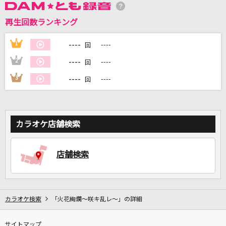
再生回数ランキング
DAMに会員登録・ログインして
カラオケをもっと楽しもう！
----
1
----
回
----
2
----
回
----
3
----
回
自宅でカラオケ歌い放題！
家族や友達と一緒に！練習にも！
カラオケ店舗検索
店舗検索
カラオケ検索
「火花絢爛～咲キ乱レ～」の詳細
サイトマップ