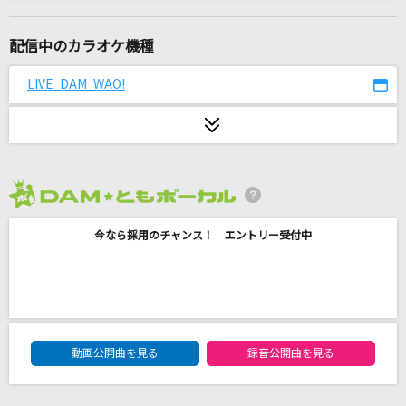
Blue Velvet
工藤静香
配信中のカラオケ機種
アイデン貞貞メルトダウン
LIVE DAM WAO!
えなこ feat. P丸様。
桃源郷エイリアン
serial TV drama
2026年8月度
[良音]月光花
今なら採用のチャンス！ エントリー受付中
Janne Da Arc
[生音]青い珊瑚礁
松田聖子
DAM★ともボーカルエントリーランキング
チチンプイプイ
動画公開曲を見る
録音公開曲を見る
真島ゆろ