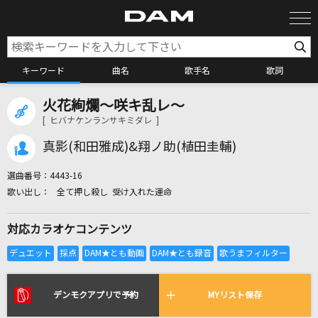
キーワード
曲名
歌手名
歌詞
火花絢爛～咲キ乱レ～
カラオケ検索
[ ヒバナケンランサキミダレ ]
真影(和田雅成)&翔ノ助(植田圭輔)
カラオケ店舗検索
選曲番号：
4443-16
全て押し殺し 受け入れた運命
カラオケリクエスト
対応カラオケコンテンツ
全国りれき
リアルタイムで歌われている曲の一覧
デンモクアプリで予約
MYリスト保存