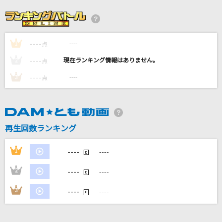
[生音]思想犯
ヨルシカ
----
----
1
botばっか
点
ファントムシータ
----
----
2
点
----
----
3
点
mosi mosi?
楽音
[生音]薔薇の雨
再生回数ランキング
北原ミレイ
----
1
----
回
もっと見る
----
2
----
回
DAMの新曲・ランキングなど
----
3
----
回
カラオケ最新情報をチェック！