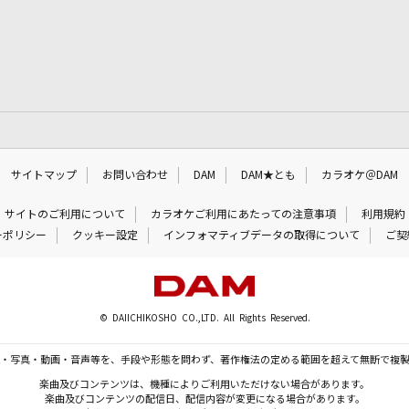
サイトマップ
お問い合わせ
DAM
DAM★とも
カラオケ＠DAM
サイトのご利用について
カラオケご利用にあたっての注意事項
利用規約
ーポリシー
クッキー設定
インフォマティブデータの取得について
ご契
© DAIICHIKOSHO CO.,LTD. All Rights Reserved.
・写真・動画・音声等を、手段や形態を問わず、著作権法の定める範囲を超えて無断で複
楽曲及びコンテンツは、機種によりご利用いただけない場合があります。
楽曲及びコンテンツの配信日、配信内容が変更になる場合があります。