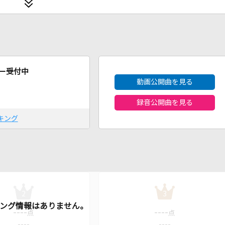
2026年8月度
ー受付中
動画公開曲を見る
録音公開曲を見る
キング
2
3
----
----
点
点
----
----