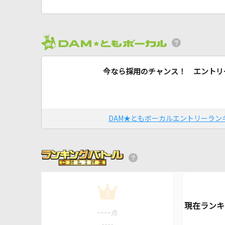
今なら採用のチャンス！ エントリ
DAM★ともボーカルエントリーラン
1
----
点
----