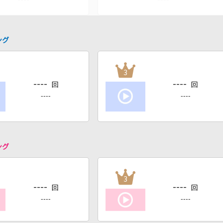
ング
3
----
----
回
回
----
----
ング
3
----
----
回
回
----
----