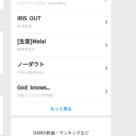
ゴスペラーズ(The Gospellers)
IRIS OUT
米津玄師
[生音]Mela!
緑黄色社会
ノーダウト
Official髭男dism
God knows...
涼宮ハルヒ(CV.平野綾)
もっと見る
DAMの新曲・ランキングなど