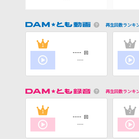
再生回数ランキ
1
2
----
回
----
再生回数ランキ
1
2
----
回
----