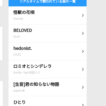
リアルタイムで歌われている曲の一覧
怪獣の花唄
Vaundy
BELOVED
GLAY
hedonist.
CVLTE
ロミオとシンデレラ
doriko feat.初音ミク
[生音]君の知らない物語
supercell
ひとり