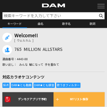
キーワード
曲名
歌手名
歌詞
Welcome!!
カラオケ検索
[ ウェルカム ]
765 MILLION ALLSTARS
カラオケ店舗検索
選曲番号：
4443-88
みんな 輪になって 手を重ねて
カラオケリクエスト
対応カラオケコンテンツ
全国りれき
リアルタイムで歌われている曲の一覧
デンモクアプリで予約
MYリスト保存