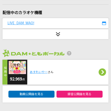
メランコリーキッチン
米津玄師
配信中のカラオケ機種
そこに在るもの
LIVE DAM WAO!
舞風-MAIKAZE/時音-TOKINE
キセキ
GReeeeN
2026年8月度
オトナブルー
新しい学校のリーダーズ
あすれいやー
さん
赤い糸
92.969
点
コブクロ
DAM★ともボーカルエントリーランキング
動画公開曲を見る
録音公開曲を見る
[生音]Who...
浜崎あゆみ