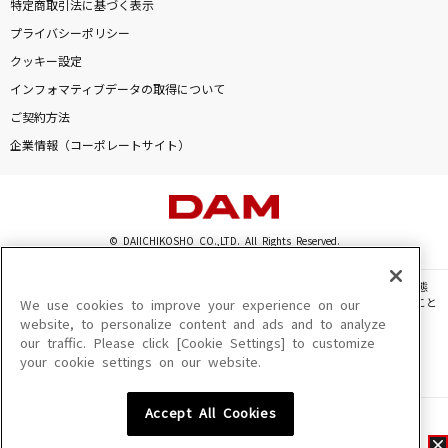
特定商取引法に基づく表示
プライバシーポリシー
クッキー設定
インフォマティブデータの取得について
ご契約方法
企業情報（コーポレートサイト）
© DAIICHIKOSHO CO.,LTD. All Rights Reserved.
このサイトに掲載されている一切の文章・画像・写真・動画・音声等を、手段や形態
を問わず、著作権法の定める範囲を超えて無断で複製、転載、ファイル化などすること
We use cookies to improve your experience on our
を禁じます。
website, to personalize content and ads and to analyze
our traffic. Please click [Cookie Settings] to customize
楽曲及びコンテンツは、機種によりご利用いただけない場合があります。
your cookie settings on our website.
楽曲及びコンテンツの配信日、配信内容が変更になる場合があります。
楽曲によりMYリスト保存ができない場合があります。
Accept All Cookies
JASRAC許諾番号
6602250213Y31015 6602250112Y38026 6602250240Y31015
6602250241Y45122