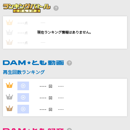
愛心
川崎鷹也
----
----
1
点
Aoi
----
----
2
点
サカナクション
----
----
3
点
[生音]おしゃかしゃま
RADWIMPS
[生音]真夏の果実
再生回数ランキング
サザンオールスターズ
----
1
----
回
もっと見る
----
2
----
回
DAMの新曲・ランキングなど
----
3
----
回
カラオケ最新情報をチェック！