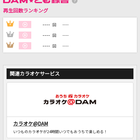
再生回数ランキング
DAMに会員登録・ログインして
カラオケをもっと楽しもう！
----
1
----
回
----
2
----
回
----
3
----
回
自宅でカラオケ歌い放題！
家族や友達と一緒に！練習にも！
関連カラオケサービス
カラオケ@DAM
いつものカラオケが24時間いつでもおうちで楽しめる！