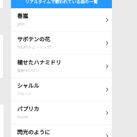
リアルタイムで歌われている曲の一覧
春嵐
john
サボテンの花
TULIP(チューリップ)
褪せたハナミドリ
星街すいせい
シャルル
バルーン
パプリカ
Foorin
閃光のように