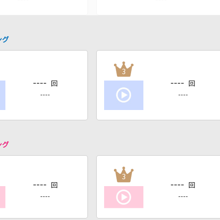
ング
3
----
----
回
回
----
----
ング
3
----
----
回
回
----
----