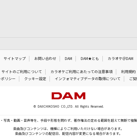
サイトマップ
お問い合わせ
DAM
DAM★とも
カラオケ＠DAM
サイトのご利用について
カラオケご利用にあたっての注意事項
利用規約
ーポリシー
クッキー設定
インフォマティブデータの取得について
ご契
© DAIICHIKOSHO CO.,LTD. All Rights Reserved.
・写真・動画・音声等を、手段や形態を問わず、著作権法の定める範囲を超えて無断で複
楽曲及びコンテンツは、機種によりご利用いただけない場合があります。
楽曲及びコンテンツの配信日、配信内容が変更になる場合があります。