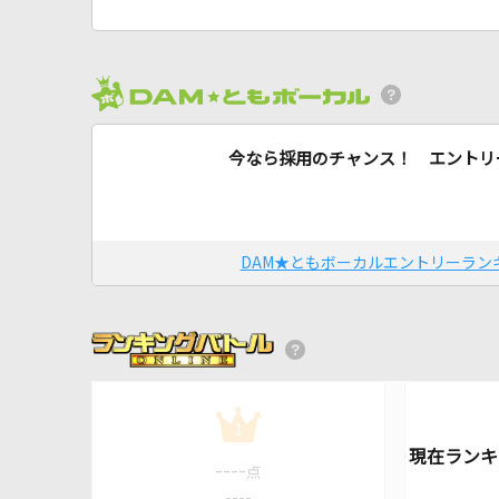
今なら採用のチャンス！ エントリ
DAM★ともボーカルエントリーラン
1
----
点
----