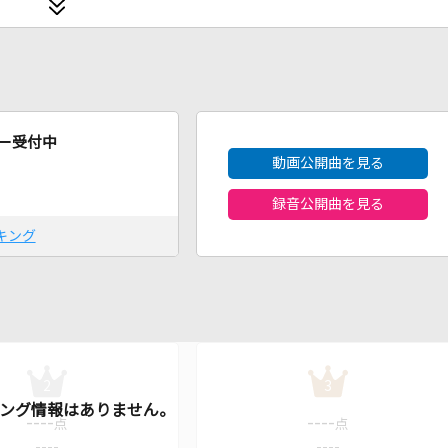
2026年8月度
ー受付中
動画公開曲を見る
録音公開曲を見る
キング
2
3
----
----
点
点
----
----