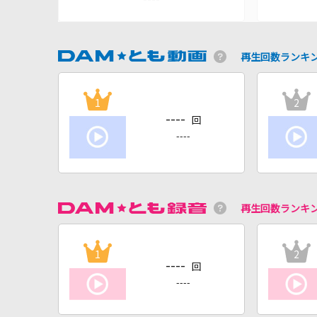
再生回数ランキ
1
2
----
回
----
再生回数ランキ
1
2
----
回
----