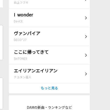
白上フブキ
I wonder
Da-iCE
ヴァンパイア
DECO*27
ここに帰ってきて
SixTONES
エイリアンエイリアン
ナユタン星人
もっと見る
DAMの新曲・ランキングなど