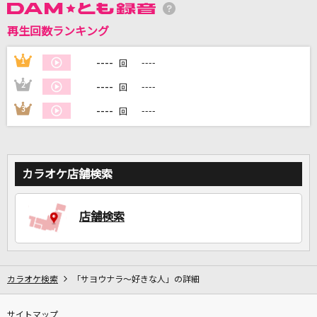
再生回数ランキング
DAMに会員登録・ログインして
----
1
----
回
カラオケをもっと楽しもう！
----
2
----
回
----
3
----
回
自宅でカラオケ歌い放題！
家族や友達と一緒に！練習にも！
カラオケ店舗検索
店舗検索
カラオケ検索
「サヨウナラ～好きな人」の詳細
サイトマップ