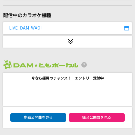
[生音]ORION
中島美嘉
配信中のカラオケ機種
未来予想図 ～VERSION '07～
LIVE DAM WAO!
DREAMS COME TRUE
エンディング
back number
2026年8月度
ゆめみるプリマドンナ
今なら採用のチャンス！ エントリー受付中
CUTIE STREET
クスシキ
Mrs. GREEN APPLE
DAM★ともボーカルエントリーランキング
どうしてもどうしても
動画公開曲を見る
録音公開曲を見る
back number