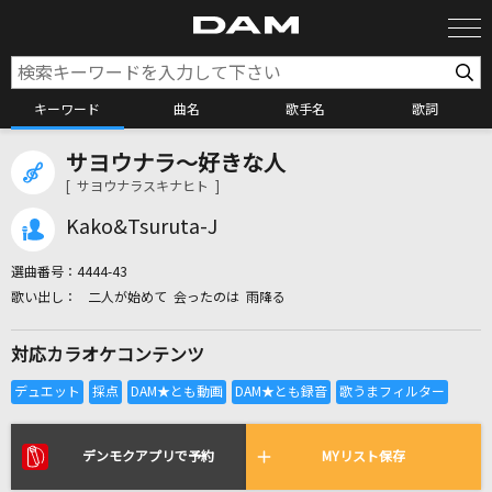
キーワード
曲名
歌手名
歌詞
サヨウナラ～好きな人
カラオケ検索
[ サヨウナラスキナヒト ]
Kako&Tsuruta-J
カラオケ店舗検索
選曲番号：
4444-43
二人が始めて 会ったのは 雨降る
カラオケリクエスト
対応カラオケコンテンツ
全国りれき
リアルタイムで歌われている曲の一覧
デンモクアプリで予約
MYリスト保存