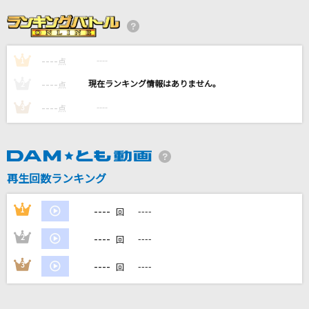
Deep in Abyss
リコ(CV:富田美憂)、レグ(CV:伊瀬茉莉也)
----
----
1
桜が丘女子高等学校校歌[Rock Ver.]
点
放課後ティータイム
----
----
2
点
----
----
3
点
366日
HY
ワールドイズマイン CPK! Remix (かぐや&月見
再生回数ランキング
ヤチヨ ver.)
かぐや(cv.夏吉ゆうこ)、月見ヤチヨ(cv.早見沙織)
----
1
----
回
もっと見る
----
2
----
回
----
3
----
回
DAMの新曲・ランキングなど
カラオケ最新情報をチェック！