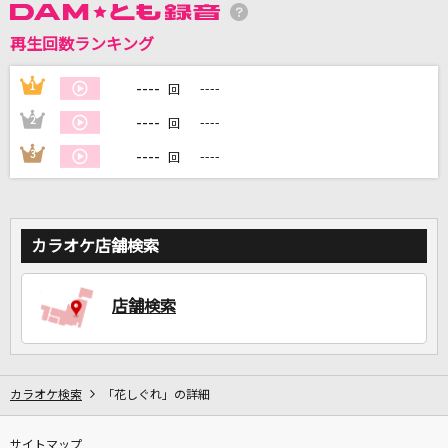
再生回数ランキング
DAMに会員登録・ログインして
カラオケをもっと楽しもう！
----
1
----
回
----
2
----
回
----
3
----
回
自宅でカラオケ歌い放題！
家族や友達と一緒に！練習にも！
カラオケ店舗検索
店舗検索
カラオケ検索
「花しぐれ」の詳細
サイトマップ