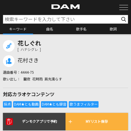
キーワード
曲名
歌手名
歌詞
花しぐれ
カラオケ検索
[ ハナシグレ ]
花村さき
カラオケ店舗検索
選曲番号：
4444-75
朧夜 花時雨 肩先濡らす
カラオケリクエスト
対応カラオケコンテンツ
全国りれき
リアルタイムで歌われている曲の一覧
デンモクアプリで予約
MYリスト保存