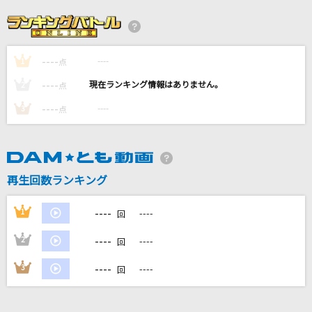
きっと青春が聞こえる(TVサイズ)
μ's
----
----
1
そばかす
点
JUDY AND MARY
----
----
2
点
----
----
3
点
lulu.
Mrs. GREEN APPLE
[生音]メロディー
再生回数ランキング
玉置浩二
----
1
----
回
もっと見る
----
2
----
回
DAMの新曲・ランキングなど
----
3
----
回
カラオケ最新情報をチェック！