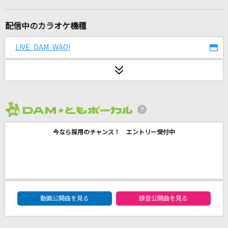
バラ色のタンゴ
瀬川瑛子
配信中のカラオケ機種
ひとりじゃない
LIVE DAM WAO!
DEEN
ギミモ
葛葉
2026年8月度
umbrella
今なら採用のチャンス！ エントリー受付中
SEKAI NO OWARI(世界の終わり)
[生音]HANABI
Mr.Children
DAM★ともボーカルエントリーランキング
ラブ・ドラマティック feat. 伊原六花
動画公開曲を見る
録音公開曲を見る
鈴木雅之