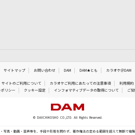
サイトマップ
お問い合わせ
DAM
DAM★とも
カラオケ＠DAM
サイトのご利用について
カラオケご利用にあたっての注意事項
利用規約
ーポリシー
クッキー設定
インフォマティブデータの取得について
ご契
© DAIICHIKOSHO CO.,LTD. All Rights Reserved.
・写真・動画・音声等を、手段や形態を問わず、著作権法の定める範囲を超えて無断で複