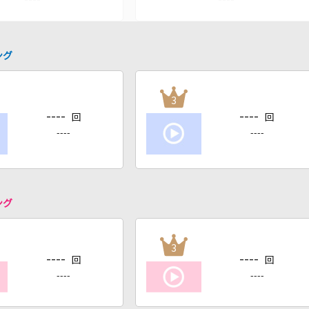
ング
3
----
----
回
回
----
----
ング
3
----
----
回
回
----
----