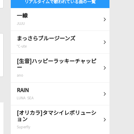
リアルタイムで歌われている曲の一覧
一線
JUJU
まっさらブルージーンズ
℃-ute
[生音]ハッピーラッキーチャッピ
ー
ano
RAIN
LUNA SEA
[オリカラ]タマシイレボリューシ
ョン
Superfly