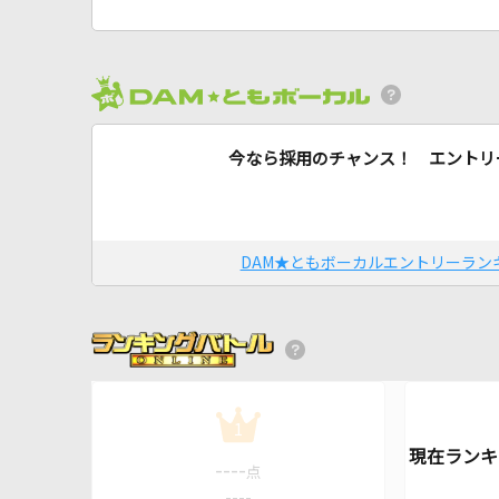
今なら採用のチャンス！ エントリ
DAM★ともボーカルエントリーラン
1
----
点
----