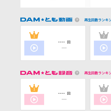
再生回数ランキ
1
2
----
回
----
再生回数ランキ
1
2
----
回
----