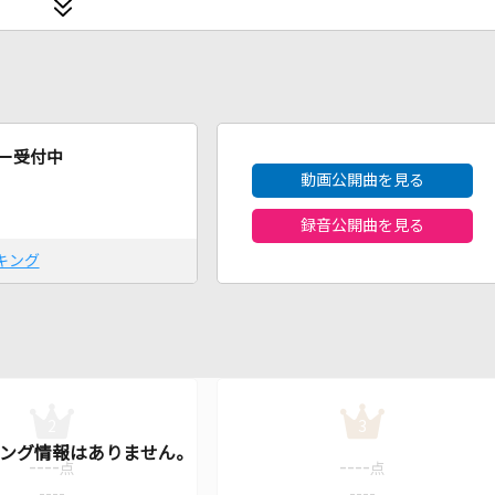
2026年8月度
ー受付中
動画公開曲を見る
録音公開曲を見る
キング
2
3
----
----
点
点
----
----