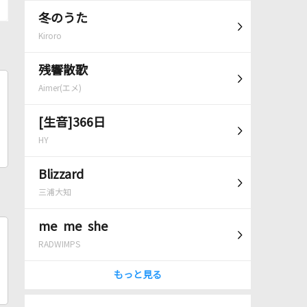
冬のうた
Kiroro
残響散歌
Aimer(エメ)
[生音]366日
HY
Blizzard
三浦大知
me me she
RADWIMPS
もっと見る