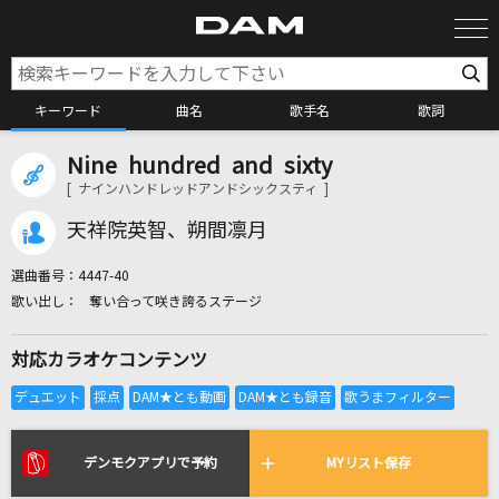
キーワード
曲名
歌手名
歌詞
Nine hundred and sixty
カラオケ検索
[ ナインハンドレッドアンドシックスティ ]
天祥院英智、朔間凛月
カラオケ店舗検索
選曲番号：
4447-40
奪い合って咲き誇るステージ
カラオケリクエスト
対応カラオケコンテンツ
全国りれき
リアルタイムで歌われている曲の一覧
デンモクアプリで予約
MYリスト保存