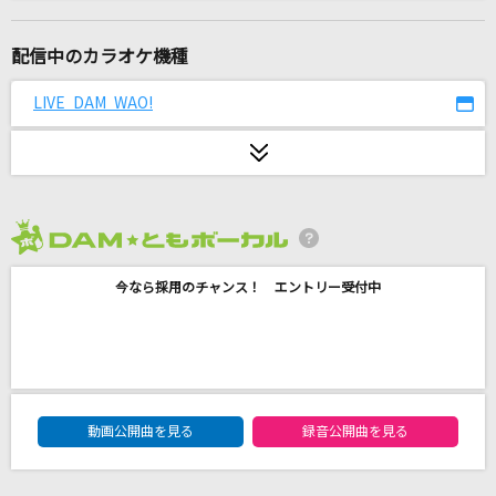
星の雨
WEST.
配信中のカラオケ機種
[生音]又三郎
LIVE DAM WAO!
ヨルシカ
ファタール
GEMN
2026年8月度
[生音]Mela!
今なら採用のチャンス！ エントリー受付中
緑黄色社会
キラーチューン
東京事変
DAM★ともボーカルエントリーランキング
絶対アイドル辞めないで
動画公開曲を見る
録音公開曲を見る
＝LOVE