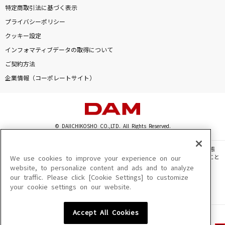
特定商取引法に基づく表示
プライバシーポリシー
クッキー設定
インフォマティブデータの取得について
ご契約方法
企業情報（コーポレートサイト）
© DAIICHIKOSHO CO.,LTD. All Rights Reserved.
このサイトに掲載されている一切の文章・画像・写真・動画・音声等を、手段や形態
を問わず、著作権法の定める範囲を超えて無断で複製、転載、ファイル化などすること
We use cookies to improve your experience on our
を禁じます。
website, to personalize content and ads and to analyze
our traffic. Please click [Cookie Settings] to customize
楽曲及びコンテンツは、機種によりご利用いただけない場合があります。
your cookie settings on our website.
楽曲及びコンテンツの配信日、配信内容が変更になる場合があります。
楽曲によりMYリスト保存ができない場合があります。
Accept All Cookies
JASRAC許諾番号
6602250213Y31015 6602250112Y38026 6602250240Y31015