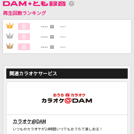
再生回数ランキング
DAMに会員登録・ログインして
カラオケをもっと楽しもう！
----
1
----
回
----
2
----
回
----
3
----
回
自宅でカラオケ歌い放題！
家族や友達と一緒に！練習にも！
関連カラオケサービス
カラオケ@DAM
いつものカラオケが24時間いつでもおうちで楽しめる！