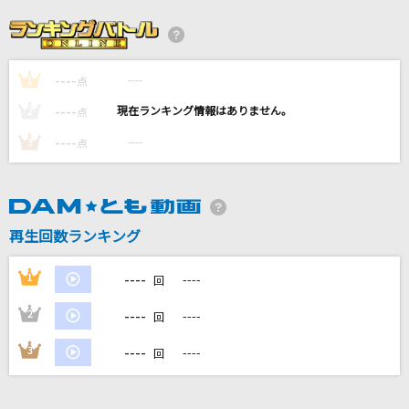
初恋サイダー
Buono!
----
----
1
モエチャッカファイア
点
弌誠
----
----
2
点
----
----
3
点
B級
ちゃんみな
PRIDE
再生回数ランキング
今井美樹
----
1
----
回
もっと見る
----
2
----
回
DAMの新曲・ランキングなど
----
3
----
回
カラオケ最新情報をチェック！