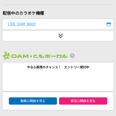
月光
鬼束ちひろ
配信中のカラオケ機種
[生音]今宵の月のように
LIVE DAM WAO!
エレファントカシマシ
そこに在るもの
舞風-MAIKAZE/時音-TOKINE
2026年8月度
S・K・Y
今なら採用のチャンス！ エントリー受付中
ライブP feat.鏡音リン
[生音]Tomorrow never knows
Mr.Children
DAM★ともボーカルエントリーランキング
IRIS OUT(ビデオクリップバージョン)
動画公開曲を見る
録音公開曲を見る
米津玄師