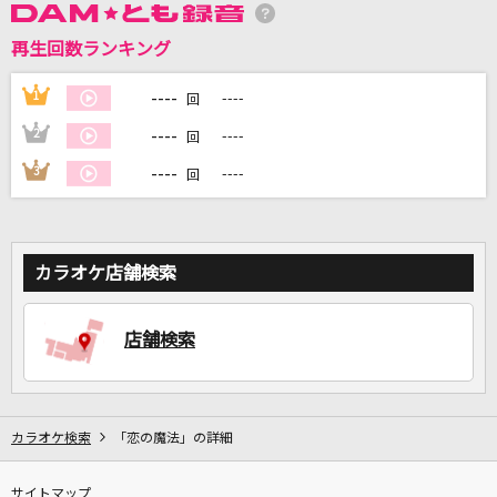
再生回数ランキング
DAMに会員登録・ログインして
カラオケをもっと楽しもう！
----
1
----
回
----
2
----
回
----
3
----
回
自宅でカラオケ歌い放題！
家族や友達と一緒に！練習にも！
カラオケ店舗検索
店舗検索
カラオケ検索
「恋の魔法」の詳細
サイトマップ