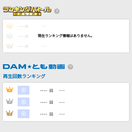
とても素敵な六月でした
Eight feat.初音ミク
----
----
1
[生音]アポロ
点
ポルノグラフィティ
----
----
2
点
----
----
3
点
君はソナチネ
ドラマチックレコード
なにやってもうまくいかない
再生回数ランキング
meiyo
----
1
----
回
もっと見る
----
2
----
回
DAMの新曲・ランキングなど
----
3
----
回
カラオケ最新情報をチェック！