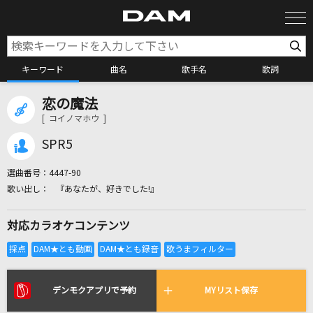
キーワード
曲名
歌手名
歌詞
恋の魔法
カラオケ検索
[ コイノマホウ ]
SPR5
カラオケ店舗検索
選曲番号：
4447-90
『あなたが、好きでした!』
カラオケリクエスト
対応カラオケコンテンツ
全国りれき
リアルタイムで歌われている曲の一覧
デンモクアプリで予約
MYリスト保存