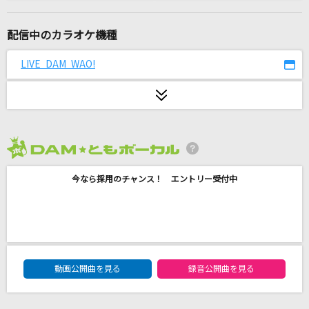
大不正解
back number
配信中のカラオケ機種
未来カンパネラ
LIVE DAM WAO!
AZKi
恋音と雨空
AAA(トリプル・エー)
2026年8月度
ジャンキーナイトタウンオーケストラ
今なら採用のチャンス！ エントリー受付中
すりぃ
[生音]万里の河
CHAGE & ASKA
DAM★ともボーカルエントリーランキング
そばかす
動画公開曲を見る
録音公開曲を見る
JUDY AND MARY