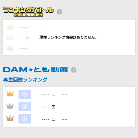
会心の一撃
RADWIMPS
----
----
1
世界中の誰よりきっと
点
中山美穂&WANDS
----
----
2
点
----
----
3
点
[生音]小さな恋のうた
MONGOL800
[生音]音のない森
再生回数ランキング
ポルノグラフィティ
----
1
----
回
もっと見る
----
2
----
回
DAMの新曲・ランキングなど
----
3
----
回
カラオケ最新情報をチェック！