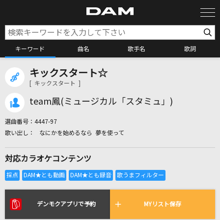
キーワード
曲名
歌手名
歌詞
キックスタート☆
カラオケ検索
[ キックスタート ]
team鳳(ミュージカル「スタミュ」)
カラオケ店舗検索
選曲番号：
4447-97
なにかを始めるなら 夢を使って
カラオケリクエスト
対応カラオケコンテンツ
全国りれき
リアルタイムで歌われている曲の一覧
デンモクアプリで予約
MYリスト保存