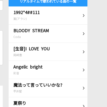
リアルタイムで歌われている曲の一覧
1992*4##111
嵐(アラシ)
BLOODY STREAM
Coda
[生音]I LOVE YOU
尾崎豊
Angelic bright
彩音
魔法って言っていいかな?
平井堅
夏祭り