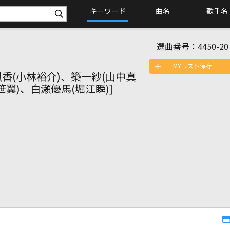
キーワード
曲名
歌手名
選曲番号：
4450-20
MYリスト保存
凰香(小林裕介)、築一紗(山中真
笹翼)、白瀬優馬(堀江瞬)]