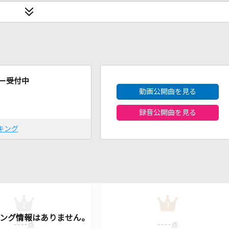
2026年8月度
ー受付中
動画公開曲を見る
録音公開曲を見る
キング
2
3
----
----
点
点