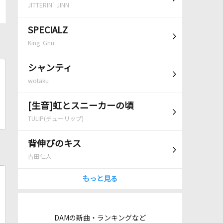
JITTERIN' JINN
SPECIALZ
King Gnu
シャンティ
wotaku
[生音]虹とスニーカーの頃
TULIP(チューリップ)
背伸びのキス
吉田仁人
もっと見る
DAMの新曲・ランキングなど