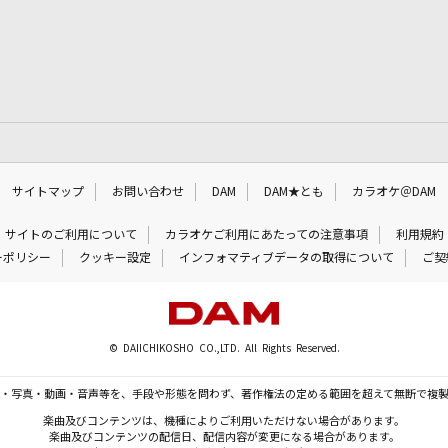
サイトマップ
お問い合わせ
DAM
DAM★とも
カラオケ＠DAM
サイトのご利用について
カラオケご利用にあたっての注意事項
利用規約
ーポリシー
クッキー設定
インフォマティブデータの取得について
ご契
© DAIICHIKOSHO CO.,LTD. All Rights Reserved.
・写真・動画・音声等を、手段や形態を問わず、著作権法の定める範囲を超えて無断で複
楽曲及びコンテンツは、機種によりご利用いただけない場合があります。
楽曲及びコンテンツの配信日、配信内容が変更になる場合があります。