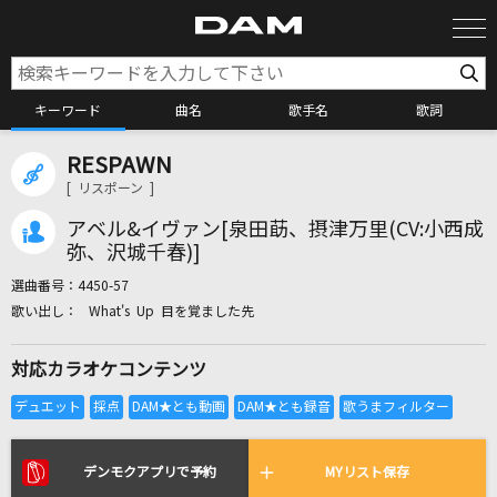
キーワード
曲名
歌手名
歌詞
RESPAWN
カラオケ検索
[ リスポーン ]
アベル&イヴァン[泉田莇、摂津万里(CV:小西成
カラオケ店舗検索
弥、沢城千春)]
選曲番号：
4450-57
What's Up 目を覚ました先
カラオケリクエスト
対応カラオケコンテンツ
全国りれき
リアルタイムで歌われている曲の一覧
デンモクアプリで予約
MYリスト保存