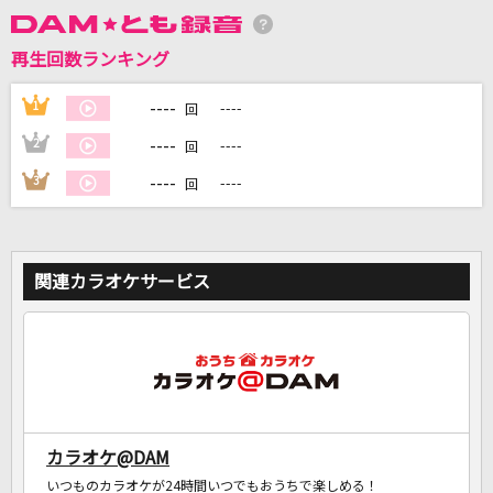
再生回数ランキング
DAMに会員登録・ログインして
カラオケをもっと楽しもう！
----
1
----
回
----
2
----
回
----
3
----
回
自宅でカラオケ歌い放題！
家族や友達と一緒に！練習にも！
関連カラオケサービス
カラオケ@DAM
いつものカラオケが24時間いつでもおうちで楽しめる！