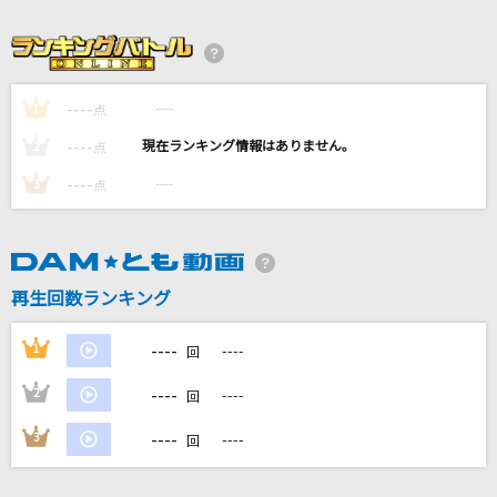
[生音]メリールー
SIX LOUNGE
[生音]晴る
----
----
1
点
ヨルシカ
----
----
2
点
----
風になる
----
3
点
つじあやの
[生音]明け星
再生回数ランキング
LiSA
もっと見る
----
1
----
回
----
2
----
回
DAMの新曲・ランキングなど
カラオケ最新情報をチェック！
----
3
----
回