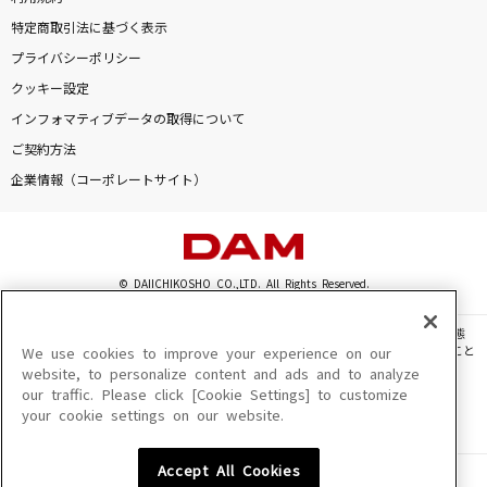
特定商取引法に基づく表示
プライバシーポリシー
クッキー設定
インフォマティブデータの取得について
ご契約方法
企業情報（コーポレートサイト）
© DAIICHIKOSHO CO.,LTD. All Rights Reserved.
このサイトに掲載されている一切の文章・画像・写真・動画・音声等を、手段や形態
を問わず、著作権法の定める範囲を超えて無断で複製、転載、ファイル化などすること
We use cookies to improve your experience on our
を禁じます。
website, to personalize content and ads and to analyze
our traffic. Please click [Cookie Settings] to customize
楽曲及びコンテンツは、機種によりご利用いただけない場合があります。
your cookie settings on our website.
楽曲及びコンテンツの配信日、配信内容が変更になる場合があります。
楽曲によりMYリスト保存ができない場合があります。
Accept All Cookies
JASRAC許諾番号