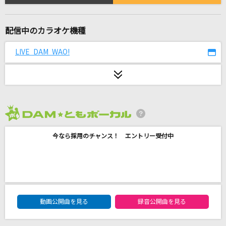
ロメオ(ビデオクリップバージョン)
LIP×LIP(勇次郎・愛蔵/CV:内山昂輝・島崎信長)
配信中のカラオケ機種
残酷な天使のテーゼ
LIVE DAM WAO!
高橋洋子
僕らまた
SG
あなたに逢いたくて2004
2026年8月度
松田聖子
今なら採用のチャンス！ エントリー受付中
[生音]HANABI
Mr.Children
瞳をとじて
DAM★ともボーカルエントリーランキング
動画公開曲を見る
録音公開曲を見る
平井堅