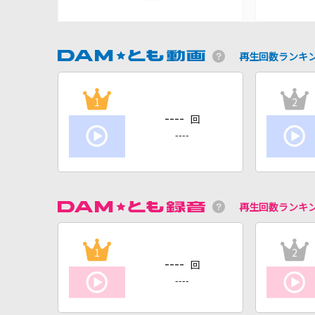
再生回数ランキ
1
2
----
回
----
再生回数ランキ
1
2
----
回
----