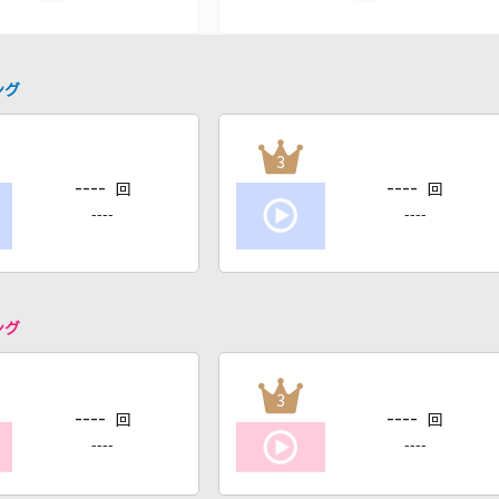
ング
3
----
----
回
回
----
----
ング
3
----
----
回
回
----
----