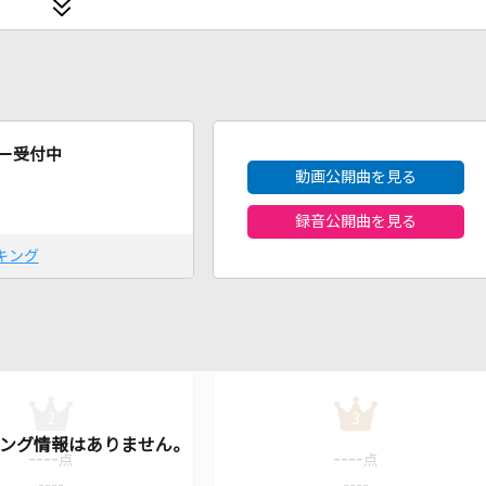
2026年8月度
ー受付中
動画公開曲を見る
録音公開曲を見る
キング
2
3
----
----
点
点
----
----