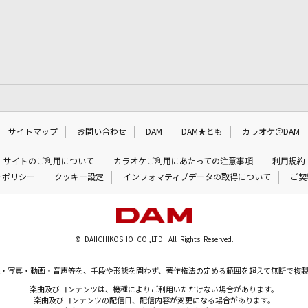
サイトマップ
お問い合わせ
DAM
DAM★とも
カラオケ＠DAM
サイトのご利用について
カラオケご利用にあたっての注意事項
利用規約
ーポリシー
クッキー設定
インフォマティブデータの取得について
ご契
© DAIICHIKOSHO CO.,LTD. All Rights Reserved.
・写真・動画・音声等を、手段や形態を問わず、著作権法の定める範囲を超えて無断で複
楽曲及びコンテンツは、機種によりご利用いただけない場合があります。
楽曲及びコンテンツの配信日、配信内容が変更になる場合があります。