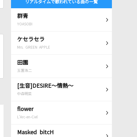
リアルタイムで歌われている曲の一覧
群青
YOASOBI
ケセラセラ
Mrs. GREEN APPLE
田園
玉置浩二
[生音]DESIRE～情熱～
中森明菜
flower
L'Arc-en-Ciel
Masked bitcH