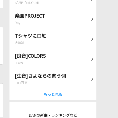
ギガP feat.GUMI
楽園PROJECT
Ray
Tシャツに口紅
大滝詠一
[良音]COLORS
FLOW
[生音]さよならの向う側
山口百恵
もっと見る
DAMの新曲・ランキングなど