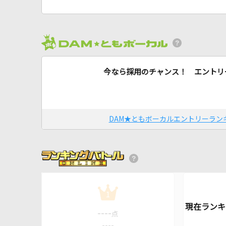
今なら採用のチャンス！ エントリ
DAM★ともボーカルエントリーラン
1
----
点
----