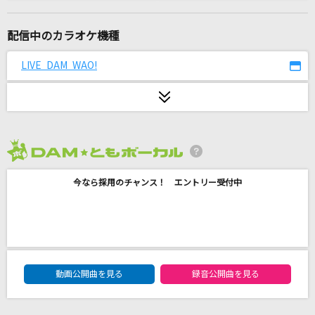
ハネウマライダー
ポルノグラフィティ
配信中のカラオケ機種
[生音]水平線
LIVE DAM WAO!
back number
今年最高の日を
TENSONG
2026年8月度
Snow halation
今なら採用のチャンス！ エントリー受付中
μ's
ももいろの鍵
いよわ feat.初音ミク
DAM★ともボーカルエントリーランキング
月を抱く天秤
動画公開曲を見る
録音公開曲を見る
ヒノエ(高橋直純)