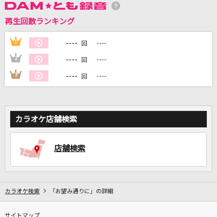
再生回数ランキング
DAMに会員登録・ログインして
カラオケをもっと楽しもう！
----
1
----
回
----
2
----
回
----
3
----
回
自宅でカラオケ歌い放題！
家族や友達と一緒に！練習にも！
カラオケ店舗検索
店舗検索
カラオケ検索
「お望み通りに」の詳細
サイトマップ