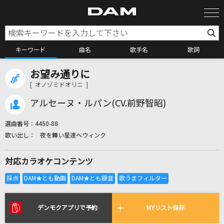
キーワード
曲名
歌手名
歌詞
お望み通りに
カラオケ検索
[ オノゾミドオリニ ]
アルセーヌ・ルパン(CV.前野智昭)
カラオケ店舗検索
選曲番号：
4450-88
夜を舞い星達へウィンク
カラオケリクエスト
対応カラオケコンテンツ
全国りれき
リアルタイムで歌われている曲の一覧
デンモクアプリで予約
MYリスト保存