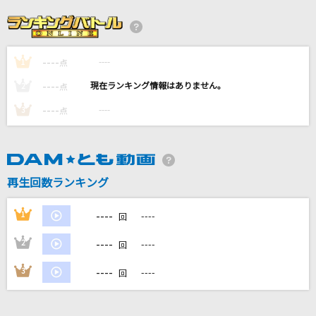
儚くも永久のカナシ
UVERworld
----
----
1
是非に及ばず
点
乃木坂46
----
----
2
点
----
----
3
点
lulu.
Mrs. GREEN APPLE
Snow halation
再生回数ランキング
μ's
----
1
----
回
もっと見る
----
2
----
回
DAMの新曲・ランキングなど
----
3
----
回
カラオケ最新情報をチェック！