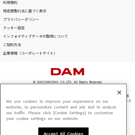
利用規約
特定商取引法に基づく表示
プライバシーポリシー
クッキー設定
インフォマティブデータの取得について
ご契約方法
企業情報（コーポレートサイト）
© DAIICHIKOSHO CO.,LTD. All Rights Reserved.
このサイトに掲載されている一切の文章・画像・写真・動画・音声等を、手段や形態
を問わず、著作権法の定める範囲を超えて無断で複製、転載、ファイル化などすること
We use cookies to improve your experience on our
を禁じます。
website, to personalize content and ads and to analyze
our traffic. Please click [Cookie Settings] to customize
楽曲及びコンテンツは、機種によりご利用いただけない場合があります。
your cookie settings on our website.
楽曲及びコンテンツの配信日、配信内容が変更になる場合があります。
楽曲によりMYリスト保存ができない場合があります。
Accept All Cookies
JASRAC許諾番号