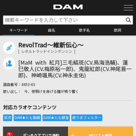
キーワード
曲名
歌手名
歌詞
RevolTrad～維新伝心～
カラオケ検索
[ レボルトラッドイシンデンシン ]
[MaM with 紅月]三毛縞斑(CV.鳥海浩輔)、蓮
カラオケ店舗検索
巳敬人(CV.梅原裕一郎)、鬼龍紅郎(CV.神尾晋一
郎)、神崎颯馬(CV.神永圭佑)
選曲番号：
4453-65
カラオケリクエスト
今、夜明けを告げる鐘が鳴り響く
対応カラオケコンテンツ
全国りれき
リアルタイムで歌われている曲の一覧
デンモクアプリで予約
MYリスト保存