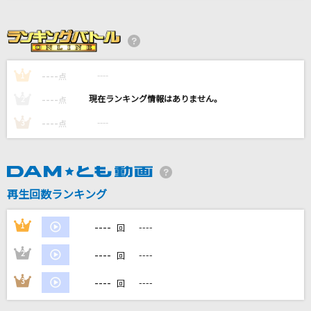
コブクロ
好きすぎて滅！
M!LK
----
----
1
点
Moonshine
----
----
2
点
go!go!vanillas
----
----
3
点
Lemon
米津玄師
再生回数ランキング
幕が上がる
back number
----
1
----
回
もっと見る
----
2
----
回
----
3
----
回
DAMの新曲・ランキングなど
カラオケ最新情報をチェック！