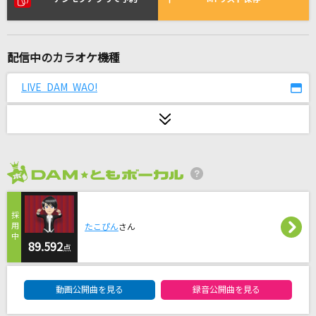
[生音]越後水原
水森かおり
配信中のカラオケ機種
[生音]サクラミツツキ
SPYAIR
LIVE DAM WAO!
[生音]THE HERO !! ～怒れる拳に火をつけろ～
(JAM Project 15th Anniversary Premium LIV
E THE STRONGER'S PARTY)
JAM Project
2026年8月度
コンテンポラリのダンス
初星学園
たこぴん
さん
89.592
[生音]サウダージ
点
ポルノグラフィティ
DAM★ともボーカルエントリーランキング
動画公開曲を見る
録音公開曲を見る
[プロオケ]蕾