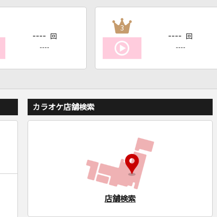
3
----
----
回
回
----
----
カラオケ店舗検索
店舗検索