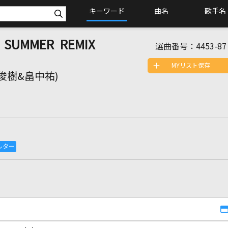
キーワード
曲名
歌手名
8 SUMMER REMIX
選曲番号：
4453-87
MYリスト保存
俊樹&畠中祐)