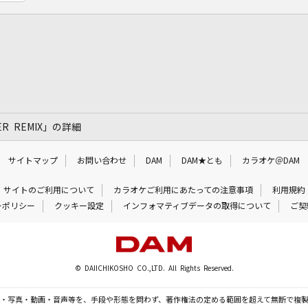
MER REMIX」の詳細
サイトマップ
お問い合わせ
DAM
DAM★とも
カラオケ＠DAM
サイトのご利用について
カラオケご利用にあたっての注意事項
利用規約
ーポリシー
クッキー設定
インフォマティブデータの取得について
ご契
© DAIICHIKOSHO CO.,LTD. All Rights Reserved.
・写真・動画・音声等を、手段や形態を問わず、著作権法の定める範囲を超えて無断で複