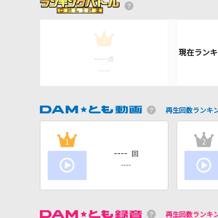
1
----
点
----
再生回数ランキ
1
2
----
回
----
再生回数ランキ