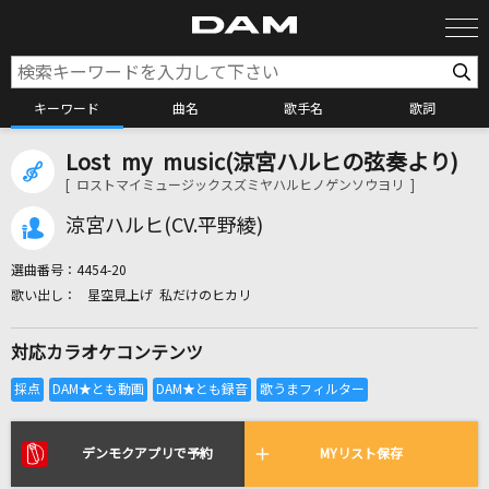
キーワード
曲名
歌手名
歌詞
Lost my music(涼宮ハルヒの弦奏より)
カラオケ検索
[ ロストマイミュージックスズミヤハルヒノゲンソウヨリ ]
涼宮ハルヒ(CV.平野綾)
カラオケ店舗検索
選曲番号：
4454-20
星空見上げ 私だけのヒカリ
カラオケリクエスト
対応カラオケコンテンツ
全国りれき
リアルタイムで歌われている曲の一覧
デンモクアプリで予約
MYリスト保存