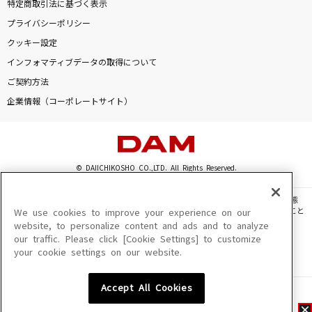
特定商取引法に基づく表示
プライバシーポリシー
クッキー設定
インフォマティブデータの取得について
ご契約方法
企業情報（コーポレートサイト）
© DAIICHIKOSHO CO.,LTD. All Rights Reserved.
このサイトに掲載されている一切の文章・画像・写真・動画・音声等を、手段や形態
を問わず、著作権法の定める範囲を超えて無断で複製、転載、ファイル化などすること
We use cookies to improve your experience on our
を禁じます。
website, to personalize content and ads and to analyze
our traffic. Please click [Cookie Settings] to customize
楽曲及びコンテンツは、機種によりご利用いただけない場合があります。
your cookie settings on our website.
楽曲及びコンテンツの配信日、配信内容が変更になる場合があります。
楽曲によりMYリスト保存ができない場合があります。
Accept All Cookies
JASRAC許諾番号
6602250213Y31015 6602250112Y38026 6602250240Y31015
6602250241Y45122