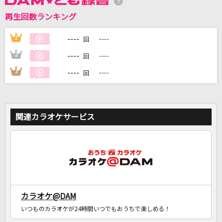
再生回数ランキング
DAMに会員登録・ログインして
カラオケをもっと楽しもう！
----
1
----
回
----
2
----
回
----
3
----
回
自宅でカラオケ歌い放題！
家族や友達と一緒に！練習にも！
関連カラオケサービス
カラオケ@DAM
いつものカラオケが24時間いつでもおうちで楽しめる！