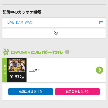
ホワイトノイズ
Official髭男dism
配信中のカラオケ機種
フレ!フレ!オレ!
LIVE DAM WAO!
M!LK
ファンサ
mona(CV:夏川椎菜)
2026年8月度
ファタール
GEMN
レン
さん
Five
91.532
点
嵐(アラシ)
DAM★ともボーカルエントリーランキング
動画公開曲を見る
録音公開曲を見る
STILL LOVE HER (失われた風景)
TM NETWORK(TMN)