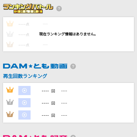
[良音]三日月
絢香
----
----
1
点
[生音]ちりぬるを
----
----
2
点
市川由紀乃
----
----
3
点
星めぐる詩
suis from ヨルシカ
君の為のキミノウタ
再生回数ランキング
川崎鷹也
----
1
----
回
もっと見る
----
2
----
回
DAMの新曲・ランキングなど
----
3
----
回
カラオケ最新情報をチェック！